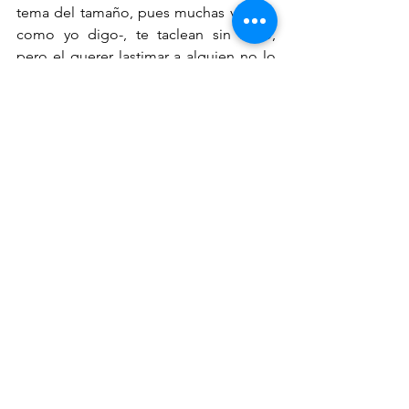
tema del tamaño, pues muchas veces -
como yo digo-, te taclean sin aviso, 
pero el querer lastimar a alguien no lo 
he visto nunca ni percibido. A 
diferencia de otras razas que podrían 
ser más impredecibles, el Bernés es de 
fácil lectura en su estado de ánimo. 
Ver todo
Entradas recientes