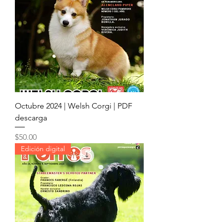
Octubre 2024 | Welsh Corgi | PDF
descarga
Precio
$50.00
Edición digital