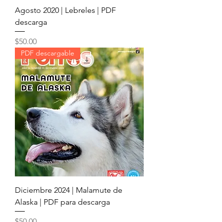
Agosto 2020 | Lebreles | PDF
descarga
Precio
$50.00
PDF descargable
Diciembre 2024 | Malamute de
Alaska | PDF para descarga
Precio
$50.00