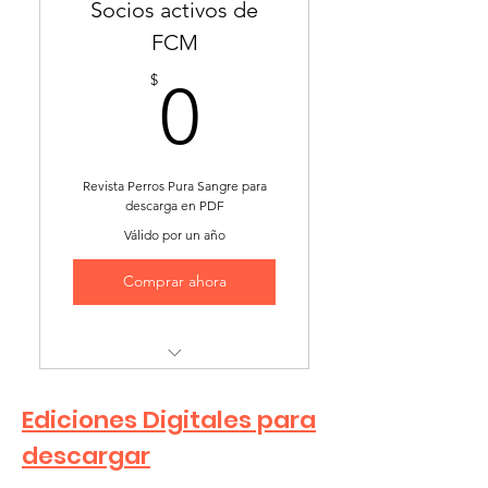
Socios activos de
FCM
0$
$
0
Revista Perros Pura Sangre para
descarga en PDF
Válido por un año
Comprar ahora
Descarga en PDF de la
Revista PPS
Ediciones Digitales para
descargar
Vigencia sujeta a la de cuota
de socio