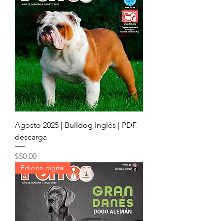
Agosto 2025 | Bulldog Inglés | PDF
descarga
Precio
$50.00
Edición digital