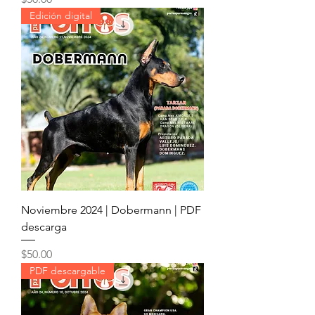
Edición digital
Noviembre 2024 | Dobermann | PDF
descarga
Precio
$50.00
PDF descargable