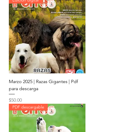
Marzo 2025 | Razas Gigantes | Pdf
para descarga
Precio
$50.00
PDF descargable