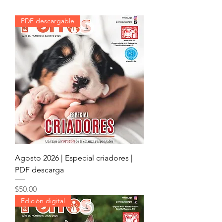
PDF descargable
Agosto 2026 | Especial criadores |
PDF descarga
Precio
$50.00
Edición digital