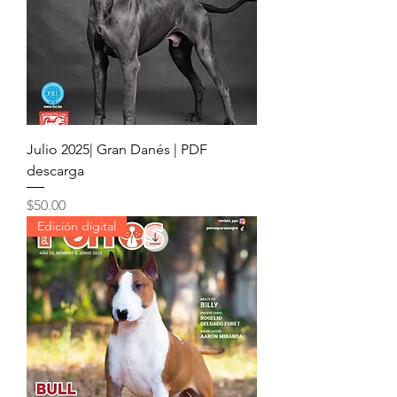
Julio 2025| Gran Danés | PDF
descarga
Precio
$50.00
Edición digital