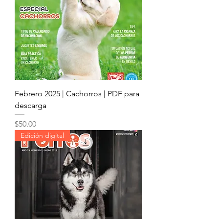
Febrero 2025 | Cachorros | PDF para
descarga
Precio
$50.00
Edición digital