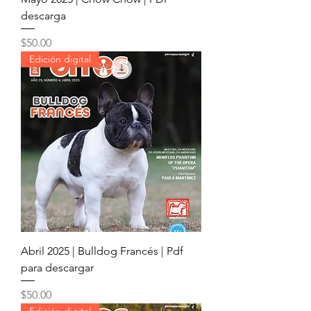
descarga
Precio
$50.00
Edición digital
Abril 2025 | Bulldog Francés | Pdf
para descargar
Precio
$50.00
Edición digital