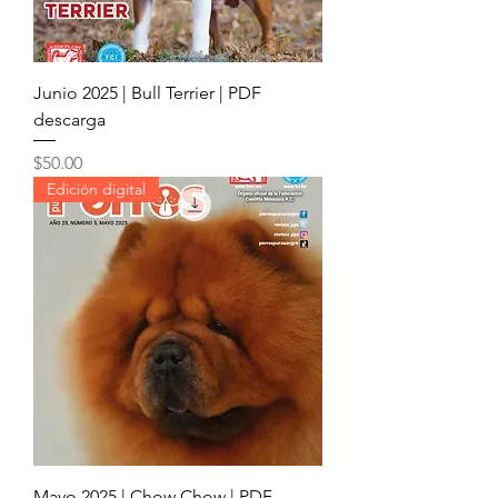
Junio 2025 | Bull Terrier | PDF
descarga
Precio
$50.00
Edición digital
Mayo 2025 | Chow Chow | PDF