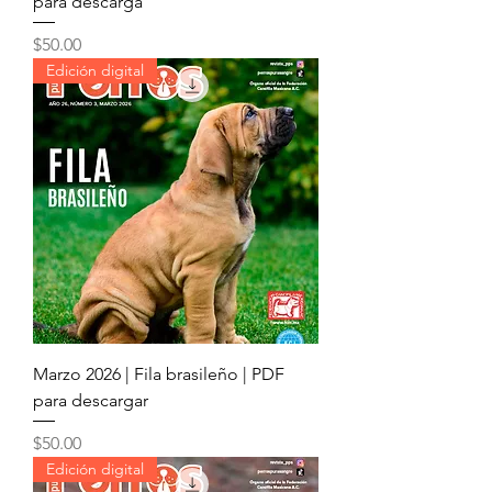
para descarga
Precio
$50.00
Edición digital
Marzo 2026 | Fila brasileño | PDF
para descargar
Precio
$50.00
Edición digital