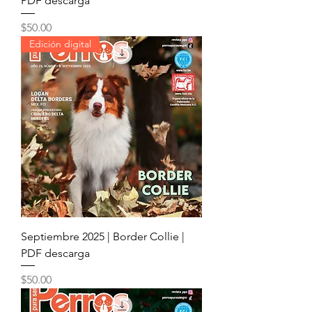
PDF descarga
Precio
$50.00
Edición digital
Septiembre 2025 | Border Collie |
PDF descarga
Precio
$50.00