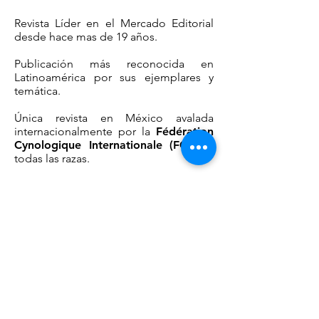
Revista Líder en el Mercado Editorial
desde hace mas de 19 años.
Publicación más reconocida en
Latinoamérica por sus ejemplares y
temática.
Única revista en México avalada
internacionalmente por la
Fédération
Cynologique Internationale (FCI)
en
todas las razas.
Revista 100% Coleccionable
Dirigida a dueños responsables
amantes de los perros y sus deportes
caninos.
Ver la edición digital del mes