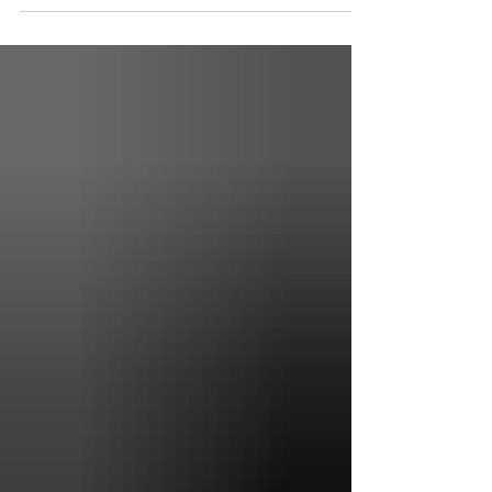
golden retrievers o pastores alemanes, los cuales
son excelentes para esto y se han desarrollado
tradicionalmente programas de entrenamiento
para ellos. Pero en este artículo quiero invitar al
lector a ver al xoloitzcuintle miniatura como un
candidato para ser un perro de servicio o
multifuncional. Igualmente ofrezco una lista de
ejemplo