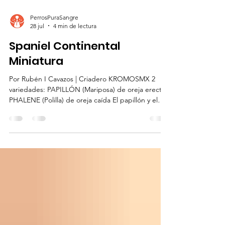
PerrosPuraSangre
28 jul
4 min de lectura
Spaniel Continental
Miniatura
Por Rubén I Cavazos | Criadero KROMOSMX 2
variedades: PAPILLÓN (Mariposa) de oreja erecta
PHALENE (Polilla) de oreja caída El papillón y el
phalene son conocidos por su gran agilidad,
rapidez y capacidad para las pruebas de agility
por lo que se les considera los “atletas” de los
toys. Datos históricos: El Papillón es una de las
razas más antiguas del grupo de perros de
compañía y sus orígenes se remontan al siglo XIV.
Inglaterra lo acepta en 1906 AKC (American
Kennel Clu