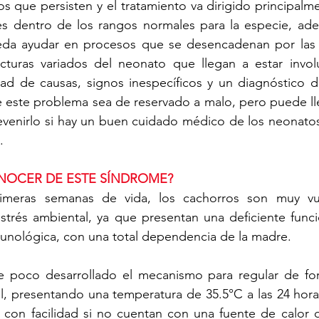
os que persisten y el tratamiento va dirigido principalm
les dentro de los rangos normales para la especie, ade
da ayudar en procesos que se desencadenan por las a
turas variados del neonato que llegan a estar involu
dad de causas, signos inespecíficos y un diagnóstico di
 este problema sea de reservado a malo, pero puede lleg
evenirlo si hay un buen cuidado médico de los neonatos
.
NOCER DE ESTE SÍNDROME?
imeras semanas de vida, los cachorros son muy vuln
strés ambiental, ya que presentan una deficiente funci
munológica, con una total dependencia de la madre. 
 poco desarrollado el mecanismo para regular de for
l, presentando una temperatura de 35.5°C a las 24 hora
 con facilidad si no cuentan con una fuente de calor q