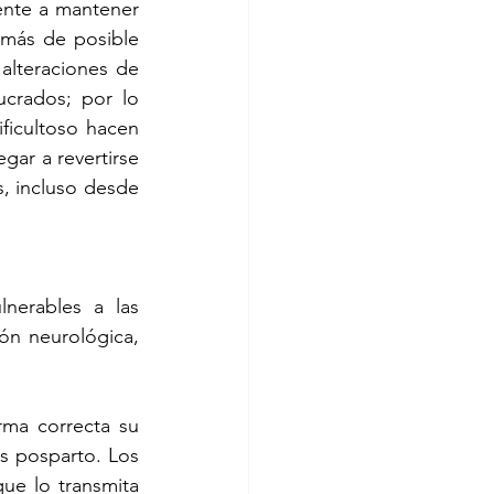
ente a mantener 
más de posible 
lteraciones de 
crados; por lo 
ficultoso hacen 
ar a revertirse 
, incluso desde 
erables a las 
ón neurológica, 
ma correcta su 
s posparto. Los 
ue lo transmita 