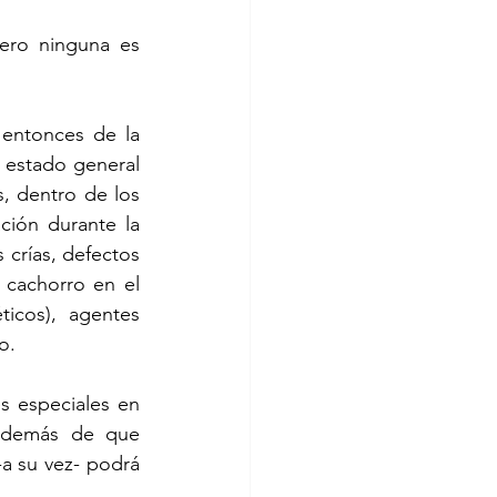
ero ninguna es 
entonces de la 
 estado general 
, dentro de los 
ión durante la 
 crías, defectos 
cachorro en el 
cos), agentes 
o. 
s especiales en 
 además de que 
a su vez- podrá 