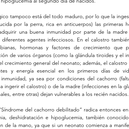
ar hipoglucemia al segundo día de nacidos. 
ico tampoco está del todo maduro, por lo que la ingest
cida por la perra, rica en anticuerpos) las primeras h
adquirir una buena inmunidad por parte de la madre 
 diferentes agentes infecciosos. En el calostro tambié
robianas, hormonas y factores de crecimiento que pa
ión de varios órganos (como la glándula tiroides y el int
el crecimiento general del neonato; además, el calostro 
tes y energía esencial en los primeros días de vida
 inmunidad, ya sea por condiciones del cachorro (falta
 ingerir el calostro) o de la madre (infecciones en la g
nales, entre otras) dejan vulnerables a los recién nacidos.
Síndrome del cachorro debilitado” radica entonces en t
mia, deshidratación e hipoglucemia, también conocido
van de la mano, ya que si un neonato comienza a manife