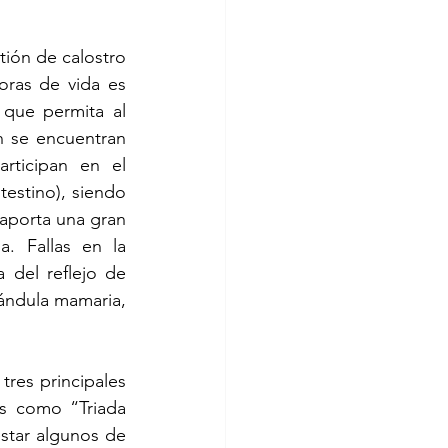
ión de calostro 
oras de vida es 
que permita al 
n se encuentran 
rticipan en el 
estino), siendo 
aporta una gran 
. Fallas en la 
 del reflejo de 
lándula mamaria, 
 
res principales 
s como “Triada 
star algunos de 