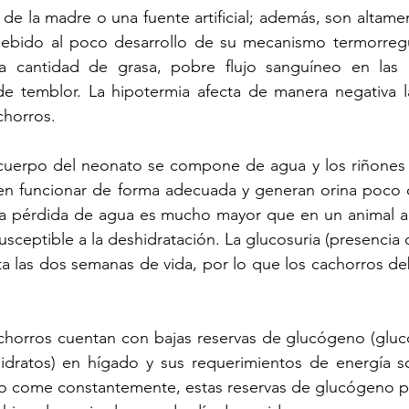
 de la madre o una fuente artificial; además, son altamen
 debido al poco desarrollo de su mecanismo termorregul
 cantidad de grasa, pobre flujo sanguíneo en las e
de temblor. La hipotermia afecta de manera negativa la
horros. 
cuerpo del neonato se compone de agua y los riñones 
n funcionar de forma adecuada y generan orina poco c
la pérdida de agua es mucho mayor que en un animal adu
sceptible a la deshidratación. La glucosuria (presencia d
ta las dos semanas de vida, por lo que los cachorros de
achorros cuentan con bajas reservas de glucógeno (gluc
dratos) en hígado y sus requerimientos de energía son
 no come constantemente, estas reservas de glucógeno p