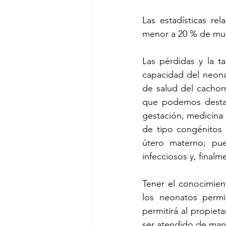
Las estadísticas re
menor a 20 % de muer
Las pérdidas y la t
capacidad del neonat
de salud del cachorr
que podemos destaca
gestación, medicina p
de tipo congénitos 
útero materno; pue
infecciosos y, finalm
Tener el conocimien
los neonatos permi
permitirá al propiet
ser atendido de mane