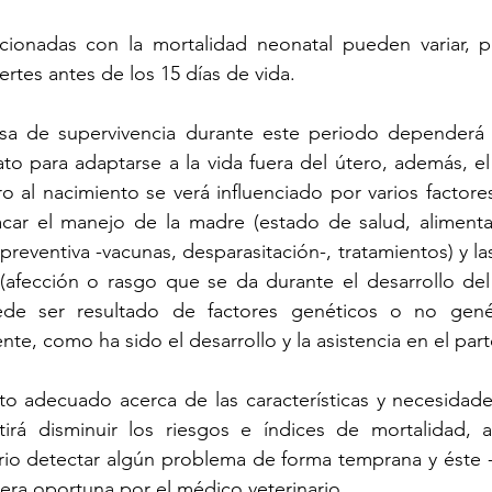
lacionadas con la mortalidad neonatal pueden variar, p
tes antes de los 15 días de vida. 
asa de supervivencia durante este periodo dependerá 
o para adaptarse a la vida fuera del útero, además, el
o al nacimiento se verá influenciado por varios factores
r el manejo de la madre (estado de salud, alimentac
reventiva -vacunas, desparasitación-, tratamientos) y las
(afección o rasgo que se da durante el desarrollo del 
de ser resultado de factores genéticos o no genéti
ente, como ha sido el desarrollo y la asistencia en el part
to adecuado acerca de las características y necesidade
tirá disminuir los riesgos e índices de mortalidad,
ario detectar algún problema de forma temprana y éste -
ra oportuna por el médico veterinario. 