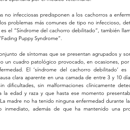
s no infecciosas predisponen a los cachorros a enferm
 los problemas más comunes de tipo no infeccioso, det
, es el “Síndrome del cachorro debilitado”, también ll
“Fading Puppy Syndrome”. 
onjunto de síntomas que se presentan agrupados y son c
 un cuadro patológico provocado, en ocasiones, por l
rmedad. El ‘síndrome del cachorro debilitado’ es l
causa clara aparente en una camada de entre 3 y 10 día
in dificultades, sin malformaciones clínicamente detec
 la edad y raza y que hasta ese momento presentaba
 La madre no ha tenido ninguna enfermedad durante la 
to inmediato, además de que ha mantenido una prod