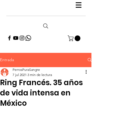
Entrada
PerrosPuraSangre
7 jul 2021
3 min de lectura
Ring Francés. 35 años
de vida intensa en
México