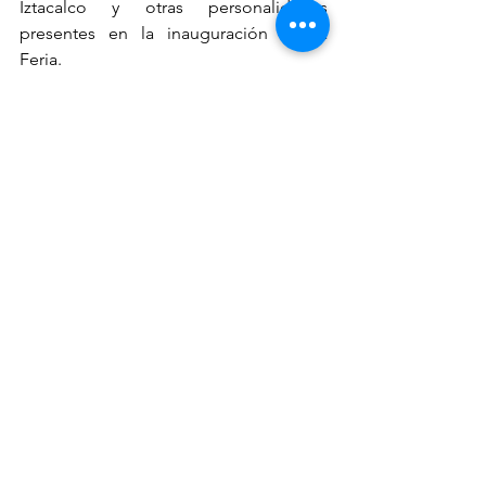
Iztacalco y otras personalidades 
presentes en la inauguración de la 
Feria.
El perro trabajó de maravilla ante este 
prestigiado público, tan fue así que, al 
acabar de presentarlo, la señora Thelma 
Von Thaden y el doctor José Luis Payró 
Dueñas me buscaron para felicitarnos y 
decirnos “si todos los perros de Ring 
trabajan como el que acaban de 
presentar, con ese equilibrio entre el 
trabajo de obediencia, guardia y 
protección y sociabilización, ustedes 
pueden estar dentro de la Federación 
Canófila Mexicana…”
Continuará...