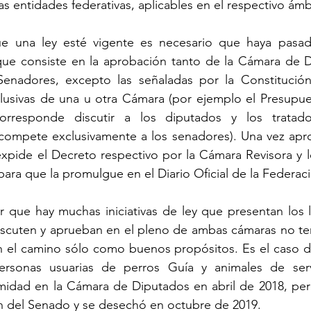
s entidades federativas, aplicables en el respectivo ámbi
e una ley esté vigente es necesario que haya pasad
 que consiste en la aprobación tanto de la Cámara de 
enadores, excepto las señaladas por la Constitución
usivas de una u otra Cámara (por ejemplo el Presupue
rresponde discutir a los diputados y los tratados
 compete exclusivamente a los senadores). Una vez apro
pide el Decreto respectivo por la Cámara Revisora y lo t
para que la promulgue en el Diario Oficial de la Federac
r que hay muchas iniciativas de ley que presentan los le
iscuten y aprueban en el pleno de ambas cámaras no ten
n el camino sólo como buenos propósitos. Es el caso de
rsonas usuarias de perros Guía y animales de servi
idad en la Cámara de Diputados en abril de 2018, pero
n del Senado y se desechó en octubre de 2019.