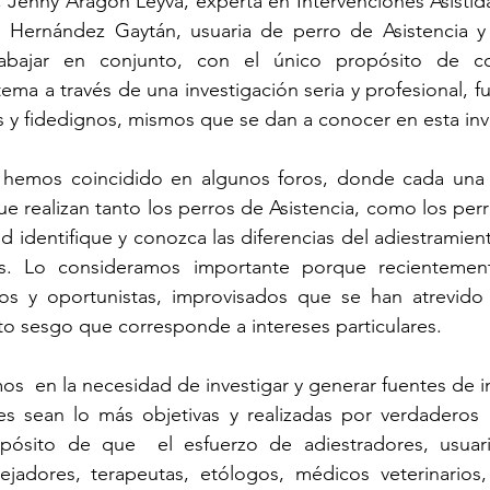
 Jenny Aragón Leyva, experta en Intervenciones Asistid
Hernández Gaytán, usuaria de perro de Asistencia y act
abajar en conjunto, con el único propósito de co
tema a través de una investigación seria y profesional, 
 y fidedignos, mismos que se dan a conocer en esta inv
hemos coincidido en algunos foros, donde cada una 
ue realizan tanto los perros de Asistencia, como los perr
ad identifique y conozca las diferencias del adiestramien
s. Lo consideramos importante porque recientement
ifos y oportunistas, improvisados que se han atrevido 
to sesgo que corresponde a intereses particulares.
s  en la necesidad de investigar y generar fuentes de i
s sean lo más objetivas y realizadas por verdaderos  
pósito de que  el esfuerzo de adiestradores, usuari
jadores, terapeutas, etólogos, médicos veterinarios, 