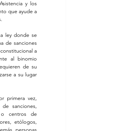
istencia y los 
nto que ayude a 
s.
 ley donde se  
a de sanciones 
onstitucional a 
nte al binomio 
equieren de su 
arse a su lugar 
r primera vez, 
de sanciones, 
 o centros de 
ores, etólogos, 
demás personas 