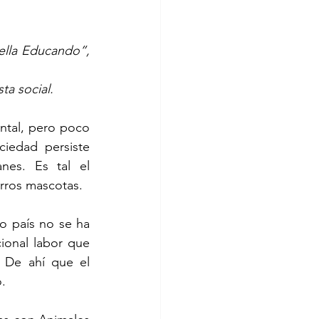
lla Educando”, 
ta social.
ntal, pero poco 
iedad persiste 
es. Es tal el 
ros mascotas.  
o país no se ha 
ional labor que 
 De ahí que el 
.