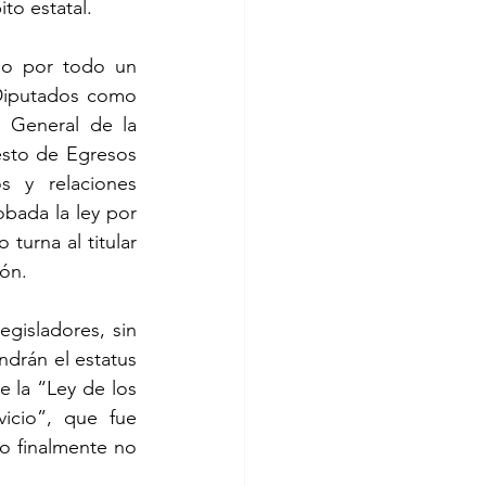
to estatal.
o por todo un 
Diputados como 
 General de la 
sto de Egresos 
 y relaciones 
bada la ley por 
urna al titular 
ión.
gisladores, sin 
drán el estatus 
 la “Ley de los 
cio”, que fue 
 finalmente no 