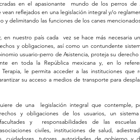
cradas en el apasionante  mundo de los perros de As
e vean reflejados en una legislación integral y/o reglame
endo y delimitando las funciones de los canes mencionado
r, en nuestro país cada  vez se hace más necesaria una
rechos y obligaciones, así como un contundente sistem
binomio usuario-perro de Asistencia, proteja su derecho c
ente en toda la República mexicana y, en lo refere
Terapia, le permita acceder a las instituciones que r
arantizar su acceso a medios de transporte para desplaz
uiere de una  legislación integral que contemple, po
echos y obligaciones de los usuarios, un sistema 
 facultades y  responsabilidades de las escuelas
sociaciones civiles, instituciones de salud, adiestrad
os, cuidadores, tutores, autoridades de gobierno y 