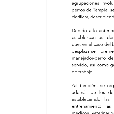
agrupaciones involu
perros de Terapia, s
clarificar, describi
Debido a lo anterio
establezcan los  de
que, en el caso del 
desplazarse librem
manejador-perro de 
servicio, así como g
de trabajo.
Así también, se req
además de los der
estableciendo las
entrenamiento, las a
médicos veterinari