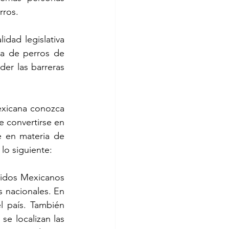
rros.
dad legislativa 
a de perros de 
er las barreras 
xicana conozca 
e convertirse en 
 en materia de 
 lo siguiente:
nidos Mexicanos 
 nacionales. En 
l país. También 
e localizan las 