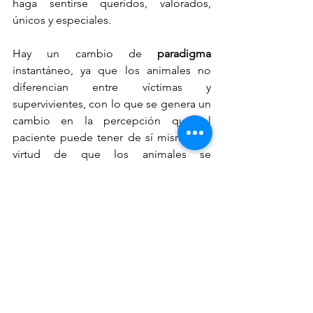
haga sentirse queridos, valorados, 
únicos y especiales.
Hay un cambio de 
paradigma 
instantáneo, ya que los animales no 
diferencian entre víctimas y 
supervivientes, con lo que se genera un 
cambio en la percepción que el 
paciente puede tener de sí mismo, en 
virtud de que los animales se 
aproximan desde las posibilidades y 
fortalezas, ya no desde las carencias y 
límites, sino desde quiénes son y que sí 
pueden.
Este cambio de enfoque, permite que 
el usuario se sienta un tanto libre de la 
presión de ser el centro del proceso, 
ahora la atención recae en el perro o 