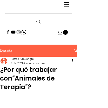
Entrada
PerrosPuraSangre
7 dic 2021
4 min de lectura
¿Por qué trabajar
con“Animales de
Terapia”?