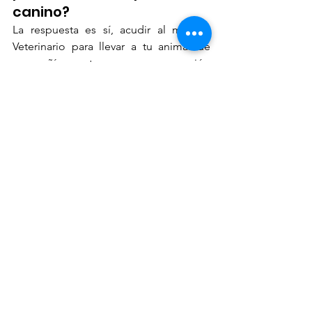
canino?
La respuesta es sí, acudir al médico 
Veterinario para llevar a tu animal de 
compañía y tener una vacunación 
desde temprana edad (a partir de las 
ocho semanas), mantener un calendario 
de medicina preventiva al corriente 
(vacunas y desparasitación), evitar el 
contacto de tu mascota con animales 
que presenten signos de enfermedad, 
así como comederos y bebederos 
públicos, además de realizar visitas 
cada 6 meses como mínimo para 
asegurarte que tu mascota, además del 
parvovirus no esté cursando con alguna 
otra enfermedad, son algunas de las 
medidas que pueden ayudarte a 
prevenir que tu perro pueda llegar a 