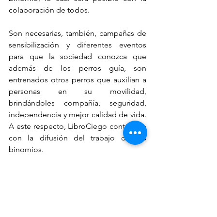
colaboración de todos. 
Son necesarias, también, campañas de 
sensibilización y diferentes eventos 
para que la sociedad conozca que 
además de los perros guía, son 
entrenados otros perros que auxilian a 
personas en su movilidad, 
brindándoles compañía, seguridad, 
independencia y mejor calidad de vida. 
A este respecto, LibroCiego contribuye 
con la difusión del trabajo de los 
binomios.
Esta es Michelle, que además de su 
atractiva figura e introvertida 
personalidad, es congruente con su 
noble y generosa actuación en la vida. 