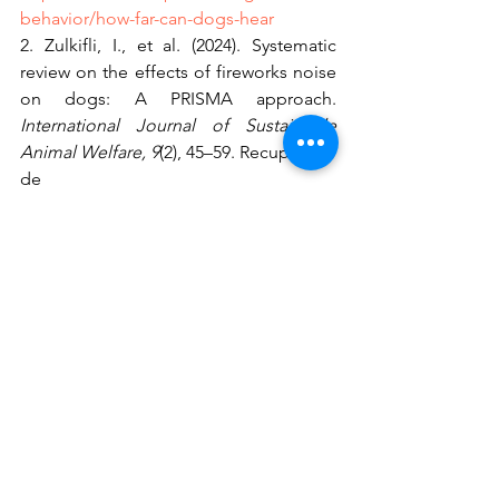
behavior/how-far-can-dogs-hear
2. Zulkifli, I., et al. (2024). Systematic 
review on the effects of fireworks noise 
on dogs: A PRISMA approach. 
International Journal of Sustainable 
Animal Welfare, 9
(2), 45–59. Recuperado 
de 
https://iieta.org/download/file/fid/1249
91
3. Animal Ethics. (s.f.). 
How fireworks 
harm nonhuman animals
. Animal Ethics. 
Recuperado el 10 de septiembre de 
2025. 