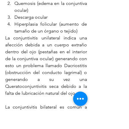
Quemosis (edema en la conjuntiva 
ocular)
Descarga ocular
Hiperplasia folicular (aumento de 
tamaño de un órgano o tejido)
La conjuntivitis unilateral indica una 
afección debida a un cuerpo extraño 
dentro del ojo (pestañas en el interior 
de la conjuntiva ocular) generando con 
esto un problema llamado Dacriostitis 
(obstrucción del conducto lagrimal) o 
generando a su vez una 
Queratoconjuntivitis seca debido a la 
falta de lubricación natural del ojo.
La conjuntivitis bilateral es común a 
muchos agentes virales, las descargas 
purulentas son causa de bacterias 
oportunistas que acentúan cuando hay 