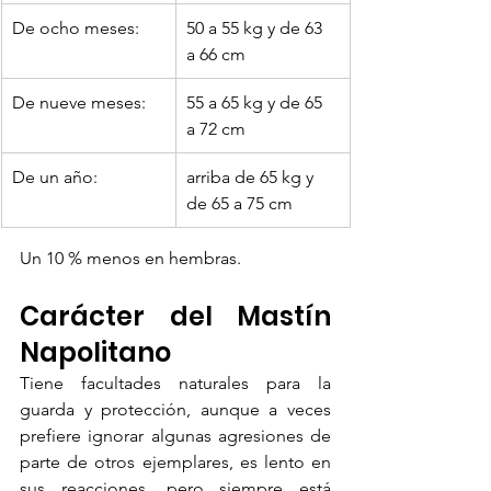
De ocho meses:
50 a 55 kg y de 63 
a 66 cm
​De nueve meses:
55 a 65 kg y de 65 
a 72 cm
De un año: 
arriba de 65 kg y 
de 65 a 75 cm
Un 10 % menos en hembras.
Carácter del Mastín 
Napolitano
Tiene facultades naturales para la 
guarda y protección, aunque a veces 
prefiere ignorar algunas agresiones de 
parte de otros ejemplares, es lento en 
sus reacciones, pero siempre está 