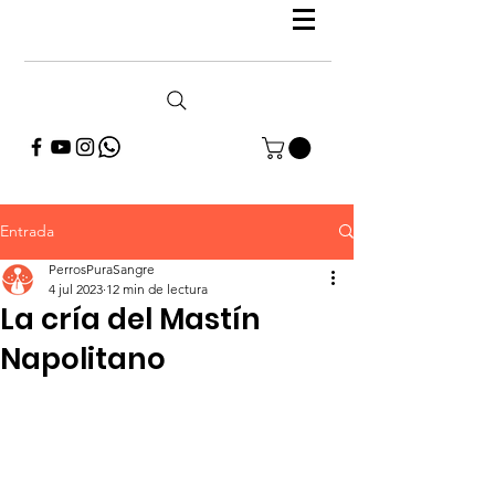
Entrada
PerrosPuraSangre
4 jul 2023
12 min de lectura
La cría del Mastín
Napolitano