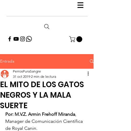
Entrada
PerrosPuraSangre
31 oct 2019
2 min de lectura
EL MITO DE LOS GATOS
NEGROS Y LA MALA
SUERTE
Por: M.V.Z. Armin Frehoff Miranda
, 
Manager de Comunicación Científica 
de Royal Canin.