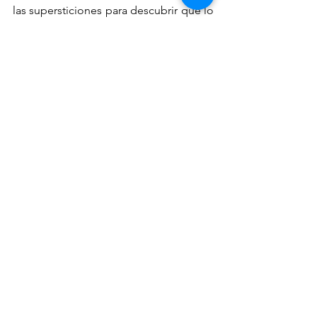
las supersticiones para descubrir que lo 
único que no es un mito, es el inmenso 
amor y diversión que los dueños de 
gatos pueden obtener con sus curiosos 
compañeros.
Ver todo
Entradas recientes