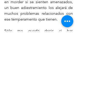
en morder si se sienten amenazados, 
un buen adiestramiento los alejará de 
muchos problemas relacionados con 
ese temperamento que tienen. 
Sólo me queda decir: si has 
considerado tener un Chihuahueño en 
tu familia, tendrás uno de los mejores 
compañeros de vida que pueda existir.
Ver todo
Entradas recientes