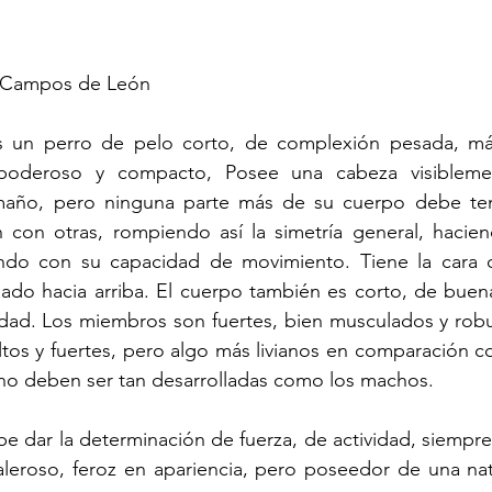
r Campos de León
es un perro de pelo corto, de complexión pesada, má
, poderoso y compacto, Posee una cabeza visibleme
maño, pero ninguna parte más de su cuerpo debe ten
n con otras, rompiendo así la simetría general, hacien
endo con su capacidad de movimiento. Tiene la cara co
ado hacia arriba. El cuerpo también es corto, de buena 
idad. Los miembros son fuertes, bien musculados y robu
altos y fuertes, pero algo más livianos en comparación c
 no deben ser tan desarrolladas como los machos. 
e dar la determinación de fuerza, de actividad, siempre a
aleroso, feroz en apariencia, pero poseedor de una natu