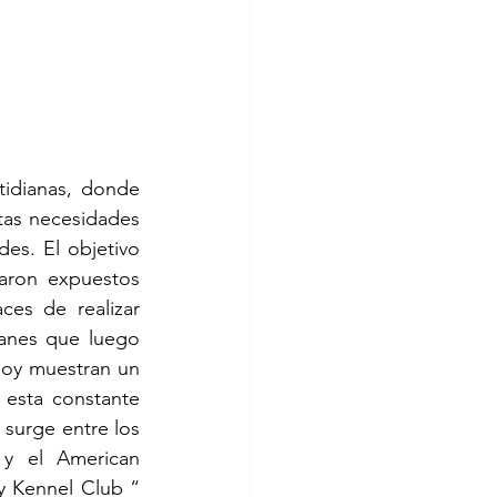
idianas, donde 
tas necesidades 
s. El objetivo 
aron expuestos 
es de realizar 
anes que luego 
oy muestran un 
esta constante 
urge entre los 
y el American 
y Kennel Club “ 