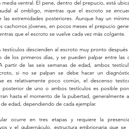
ea media ventral. El pene, dentro del prepucio, está ubic
udal al ombligo, mientras que el escroto se encuen
re las extremidades posteriores. Aunque hay un mínimo
los cachorros jóvenes, en pocos meses el prepucio gene
entras que el escroto se vuelve cada vez más colgante.
s testículos descienden al escroto muy pronto después 
 de los primeros días, y se pueden palpar entre las do
 partir de las seis semanas de edad, ambos testícul
croto, si no se palpan se debe hacer un diagnóstic
ue es relativamente poco común, el descenso testicu
o posterior de uno o ambos testículos es posible porq
erran hasta el momento de la pubertad, generalmente al
s de edad, dependiendo de cada ejemplar.
ular ocurre en tres etapas y requiere la presencia
os y el gubernáculo, estructura embrionaria que se a