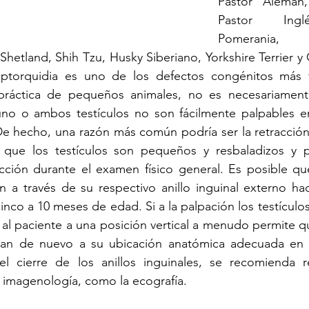
Pastor Alemán,
Pastor Inglé
Pomerania,
 Shetland, Shih Tzu, Husky Siberiano, Yorkshire Terrier y
iptorquidia es uno de los defectos congénitos más 
práctica de pequeños animales, no es necesariament
o o ambos testículos no son fácilmente palpables en
De hecho, una razón más común podría ser la retracción
a que los testículos son pequeños y resbaladizos y 
ección durante el examen físico general. Es posible q
en a través de su respectivo anillo inguinal externo haci
nco a 10 meses de edad. Si a la palpación los testículos
 al paciente a una posición vertical a menudo permite qu
dan de nuevo a su ubicación anatómica adecuada en el
el cierre de los anillos inguinales, se recomienda rea
imagenología, como la ecografía.