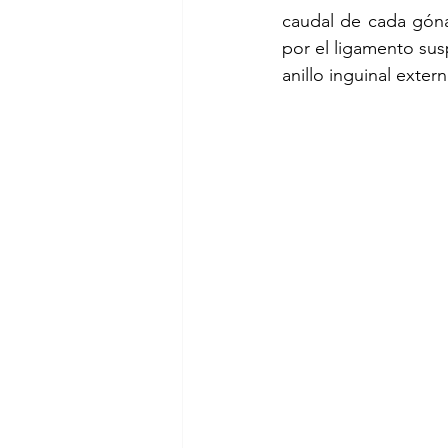
caudal de cada góna
por el ligamento susp
anillo inguinal exte