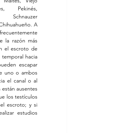
 Maltés, Viejo 
s, Pekinés, 
 Schnauzer 
 Chihuahueño. A 
frecuentemente 
e la razón más 
 el escroto de 
 temporal hacia 
pueden escapar 
ue uno o ambos 
a el canal o al 
 están ausentes 
e los testículos 
 escroto; y si 
lizar estudios 