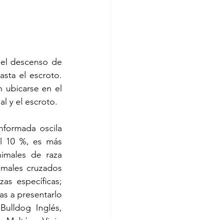
 el descenso de 
sta el escroto. 
ubicarse en el 
l y el escroto.
nformada oscila 
el 10 %, es más 
imales de raza 
males cruzados 
as específicas; 
s a presentarlo 
Bulldog Inglés, 