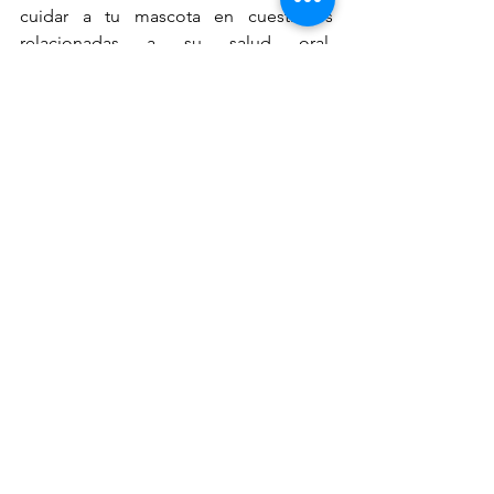
cuidar a tu mascota en cuestiones 
relacionadas a su salud oral, 
alimentación, peso, hidratación, etc. 
puedes consultar a los diversos 
especialistas que han grabado cápsulas 
para el perfil de 
Ciudad para las 
Mascotas
 en Spotify, puedes entrar a 
https://spoti.fi/31VjPNm
Para más información sobre mascotas 
también pueden seguir 
CiudadParaLasMascotas en Facebook e 
Instagram y @cd_mascotas en Twitter. 