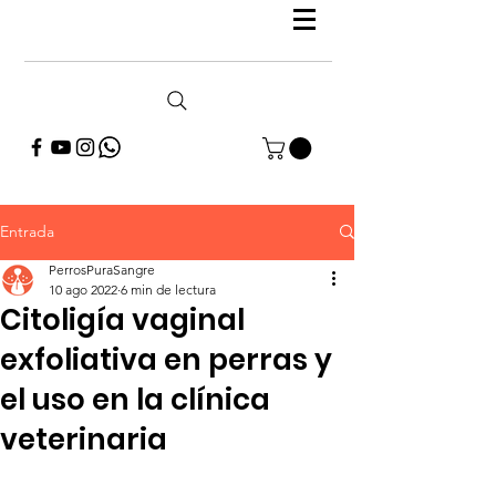
Entrada
PerrosPuraSangre
10 ago 2022
6 min de lectura
Citoligía vaginal
exfoliativa en perras y
el uso en la clínica
veterinaria