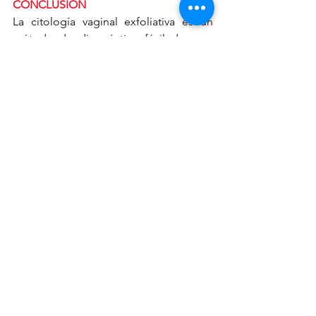
CONCLUSIÓN 
La citología vaginal exfoliativa es un 
método de diagnóstico fácil de usar, 
indoloro y económico, que puede 
arrojar una parte importante de 
información dentro de la historia clínica 
de las hembras que son evaluadas día 
con día.
Es importante recalcar que es 
fundamental su uso para procesos de 
reproducción animal y será un método 
utilizado como primera intención.
El seguimiento a la actividad 
reproductiva de las hembras nos aporta 
información sobre cambios 
hormonales, anatómicos, 
comportamentales y celulares 