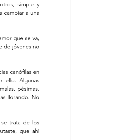
tros, simple y 
a cambiar a una 
mor que se va, 
e de jóvenes no 
ias canófilas en 
 ello. Algunas 
malas, pésimas. 
as llorando. No 
e trata de los 
utaste, que ahí 