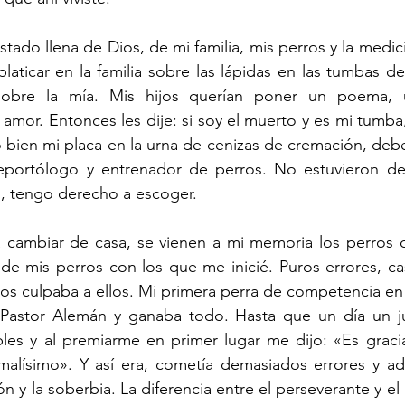
tado llena de Dios, de mi familia, mis perros y la medic
laticar en la familia sobre las lápidas en las tumbas de
obre la mía. Mis hijos querían poner un poema, u
amor. Entonces les dije: si soy el muerto y es mi tumba,
 bien mi placa en la urna de cenizas de cremación, debe 
eportólogo y entrenador de perros. No estuvieron de
, tengo derecho a escoger.
cambiar de casa, se vienen a mi memoria los perros 
de mis perros con los que me inicié. Puros errores, cas
los culpaba a ellos. Mi primera perra de competencia en
a Pastor Alemán y ganaba todo. Hasta que un día un j
es y al premiarme en primer lugar me dijo: «Es gracias
alísimo». Y así era, cometía demasiados errores y ad
n y la soberbia. La diferencia entre el perseverante y el 