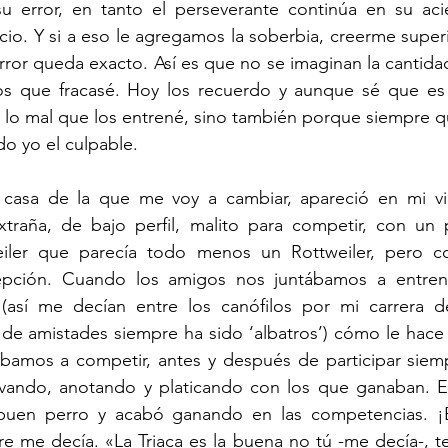
u error, en tanto el perseverante continúa en su acie
cio. Y si a eso le agregamos la soberbia, creerme superi
rror queda exacto. Así es que no se imaginan la cantida
s que fracasé. Hoy los recuerdo y aunque sé que es t
lo mal que los entrené, sino también porque siempre qu
do yo el culpable.
casa de la que me voy a cambiar, apareció en mi vid
traña, de bajo perfil, malito para competir, con un pe
iler que parecía todo menos un Rottweiler, pero c
pción. Cuando los amigos nos juntábamos a entrena
 (así me decían entre los canófilos por mi carrera de
e amistades siempre ha sido ‘albatros’) cómo le hace a
amos a competir, antes y después de participar siemp
rvando, anotando y platicando con los que ganaban. 
uen perro y acabó ganando en las competencias. ¡Báj
e me decía. «La Triaca es la buena no tú -me decía-, te 