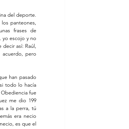
ina del deporte. 
 los panteones, 
nas frases de 
 yo escojo y no 
decir así: Raúl, 
 acuerdo, pero 
que han pasado 
i todo lo hacía 
 Obediencia fue 
uez me dio 199 
 a la perra, tú 
emás era necio 
necio, es que el 