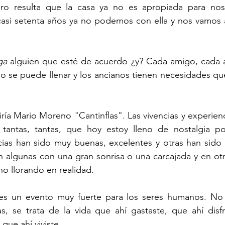
ro resulta que la casa ya no es apropiada para noso
 casi setenta años ya no podemos con ella y nos vamos 
ga
 alguien que esté de acuerdo ¿y? Cada amigo, cada a
o se puede llenar y los ancianos tienen necesidades qu
diría Mario Moreno "Cantinflas". Las vivencias y experienc
tantas, tantas, que hoy estoy lleno de nostalgia por
cias han sido muy buenas, excelentes y otras han sido 
 algunas con una gran sonrisa o una carcajada y en otr
no llorando en realidad.
s un evento muy fuerte para los seres humanos. No s
las, se trata de la vida que ahí gastaste, que ahí disfr
 que ahí viviste.