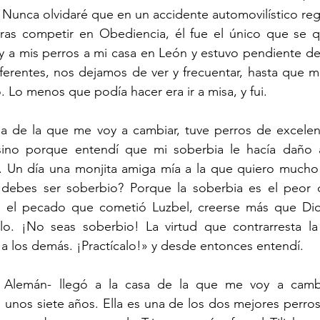
 Nunca olvidaré que en un accidente automovilístico re
ras competir en Obediencia, él fue el único que se 
a y a mis perros a mi casa en León y estuvo pendiente de 
ferentes, nos dejamos de ver y frecuentar, hasta que m
. Lo menos que podía hacer era ir a misa, y fui.
a de la que me voy a cambiar, tuve perros de excelen
sino porque entendí que mi soberbia le hacía daño 
s. Un día una monjita amiga mía a la que quiero mucho 
debes ser soberbio? Porque la soberbia es el peor 
s el pecado que cometió Luzbel, creerse más que Dio
blo. ¡No seas soberbio! La virtud que contrarresta la 
o a los demás. ¡Practícalo!» y desde entonces entendí.
or Alemán- llegó a la casa de la que me voy a cambi
nos siete años. Ella es una de los dos mejores perros 