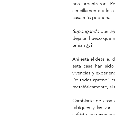
nos urbanizaron. Pe
sencillamente a los
casa más pequeña.
Supongando
 que 
ai
deja un hueco que n
tenían ¿y?
Ahí está el detalle, 
esta casa han sido 
vivencias y experien
De todas aprendí, en
metafóricamente, si 
Cambiarte de casa e
tabiques y las varil
sufriste, en resumen: