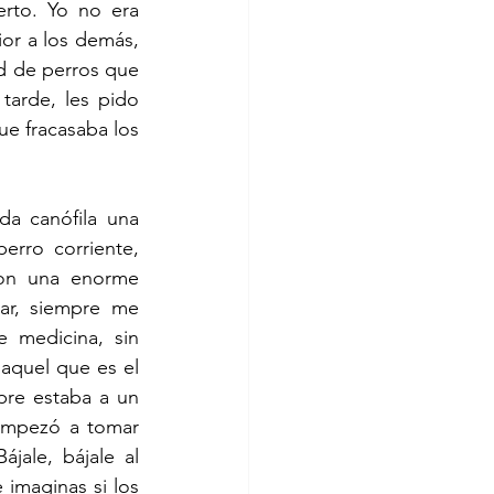
rto. Yo no era 
or a los demás, 
d de perros que 
arde, les pido 
e fracasaba los 
a canófila una 
rro corriente, 
on una enorme 
r, siempre me 
 medicina, sin 
quel que es el 
re estaba a un 
Empezó a tomar 
ale, bájale al 
imaginas si los 