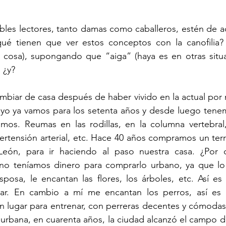
bles lectores, tanto damas como caballeros, estén de ac
ué tienen que ver estos conceptos con la canofilia
 cosa), supongando que “aiga” (haya es en otras situac
 ¿y? 
biar de casa después de haber vivido en la actual por 
y yo ya vamos para los setenta años y desde luego tene
mos. Reumas en las rodillas, en la columna vertebral,
pertensión arterial, etc. Hace 40 años compramos un ter
León, para ir haciendo al paso nuestra casa. ¿Por 
no teníamos dinero para comprarlo urbano, ya que lo
sposa, le encantan las flores, los árboles, etc. Así es
ar. En cambio a mí me encantan los perros, así es 
un lugar para entrenar, con perreras decentes y cómodas,
urbana, en cuarenta años, la ciudad alcanzó el campo d