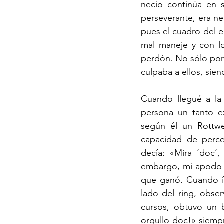
necio continúa en s
perseverante, era ne
pues el cuadro del e
mal maneje y con lo
perdón. No sólo por 
culpaba a ellos, sien
Cuando llegué a la 
persona un tanto ex
según él un Rottwe
capacidad de perce
decía: «Mira ‘doc’,
embargo, mi apodo d
que ganó. Cuando íb
lado del ring, obse
cursos, obtuvo un b
orgullo doc!» siempr