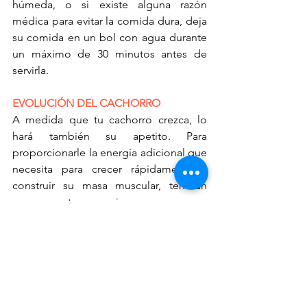
húmeda, o si existe alguna razón 
médica para evitar la comida dura, deja 
su comida en un bol con agua durante 
un máximo de 30 minutos antes de 
servirla.
EVOLUCIÓN DEL CACHORRO
A medida que tu cachorro crezca, lo 
hará también su apetito. Para 
proporcionarle la energía adicional que 
necesita para crecer rápidamente y 
construir su masa muscular, tendrán 
que aumentar sus raciones.
Dependiendo de su raza, un cachorro 
de seis meses puede necesitar el doble 
de calorías diarias que un perro de dos 
años. Como norma general, empieza a 
aumentar el tamaño de la ración de los 