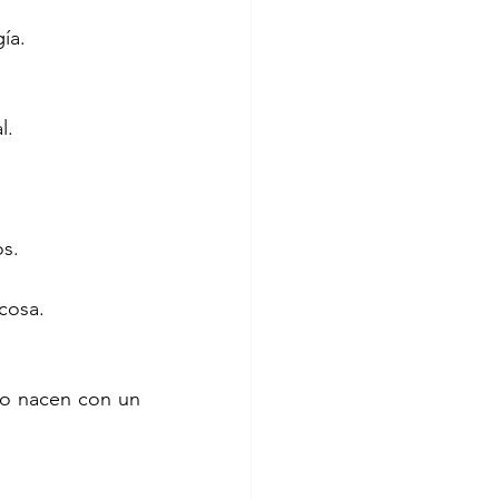
ía.
l.
os.
cosa.
o nacen con un 