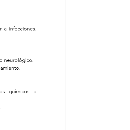
 a infecciones. 
ño neurológico.
tamiento.
os químicos o 
.