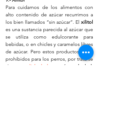
Para cuidarnos de los alimentos con 
alto contenido de azúcar recurrimos a 
los bien llamados “sin azúcar”. El 
xilitol 
es una sustancia parecida al azúcar que 
se utiliza como edulcorante para 
bebidas, o en chicles y caramelos libres 
de azúcar. Pero estos productos están 
prohibidos para los perros, por tratarse 
de un 
polialcohol
,
 o 
azúcar alcohol
. 
Consumir alimentos con xilitol puede 
provocarle una intoxicación a nuestro 
perro presentando síntomas como 
vómito, letargo, desorientación, 
pérdida de coordinación y 
convulsiones, además de generar una 
insuficiencia hepática.