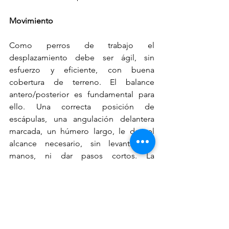
Movimiento
Como perros de trabajo el 
desplazamiento debe ser ágil, sin 
esfuerzo y eficiente, con buena 
cobertura de terreno. El balance 
antero/posterior es fundamental para 
ello. Una correcta posición de 
escápulas, una angulación delantera 
marcada, un húmero largo, le dan el 
alcance necesario, sin levantar las 
manos, ni dar pasos cortos. La 
angulación posterior no debe ser 
exagerada y debe completar al frente 
para lograr un aprovechamiento de la 
energía de desplazamiento. Difieren 
grandemente del desplazamiento de 