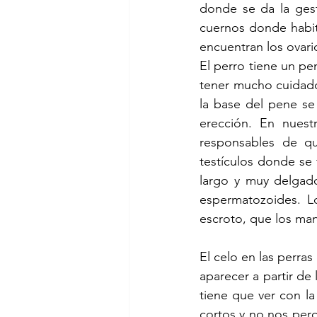
donde se da la gest
cuernos donde habit
encuentran los ovari
El perro tiene un p
tener mucho cuidado
la base del pene se
erección. En nues
responsables de q
testículos donde se
largo y muy delgad
espermatozoides. Lo
escroto, que los ma
El celo en las perras
aparecer a partir de
tiene que ver con la
cortos y no nos perc