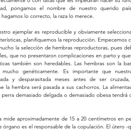
ectamente o con faltas que les impedirán hacer su func
idad, pongamos el nombre de nuestro querido país
hagamos lo correcto, la raza lo merece.
stro ejemplar es reproducible y obviamente selecciona
terísticas, planifiquemos la reproducción. Empecemos c
 mucho la selección de hembras reproductoras, pues deb
iles, que no presentaron complicaciones en parto y que
sticas también son heredables. Las hembras son la base
mucho genéticamente. Es importante que nuestra
ada y desparasitada meses antes de ser cruzada, 
ne la hembra será pasada a sus cachorros. La alimentac
 perra demasiado delgada o demasiado obesa tendrá dif
ra mide aproximadamente de 15 a 20 centímetros en pe
 órgano es el responsable de la copulación. El útero -q