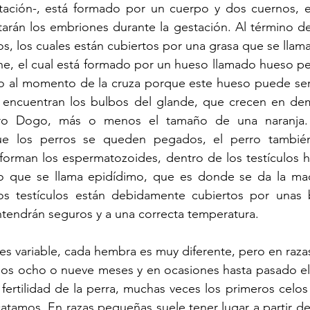
ación-, está formado por un cuerpo y dos cuernos, e
arán los embriones durante la gestación. Al término de
os, los cuales están cubiertos por una grasa que se llama
ene, el cual está formado por un hueso llamado hueso p
 al momento de la cruza porque este hueso puede ser f
 encuentran los bulbos del glande, que crecen en dema
tro Dogo, más o menos el tamaño de una naranja. 
ue los perros se queden pegados, el perro también
 forman los espermatozoides, dentro de los testículos 
o que se llama epidídimo, que es donde se da la mad
s testículos están debidamente cubiertos por unas b
ntendrán seguros y a una correcta temperatura.
 es variable, cada hembra es muy diferente, pero en raza
 los ocho o nueve meses y en ocasiones hasta pasado el
 fertilidad de la perra, muchas veces los primeros celo
atamos. En razas pequeñas suele tener lugar a partir de 