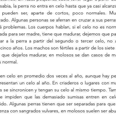
sabia, la perra no entra en celo hasta que ya casi alcanzó 
 pueden ser, aparte de cortos, poco normales. Muc
ado. Algunas personas se aferran en cruzar a sus perras 
á problemas. Los cuerpos hablan, si el celo no es norm
rada para ser madre, tiene que madurar, dejemos que pa
r a la perra a partir del segundo o tercer celo, no 
cinco años. Los machos son fértiles a partir de los siet
 que dejarlos madurar, en molosos se dan casos de ma
s normal.
en celo en promedio dos veces al año, aunque hay per
resentan un celo al año. En criaderos o lugares con mu
s se sincronicen y tengan su celo al mismo tiempo. Tam
 impiden que las demasiado sumisas entren en celo,
ido. Algunas perras tienen que ser separadas para que 
ienza con sangrados vulvares, en molosos suelen ser ab