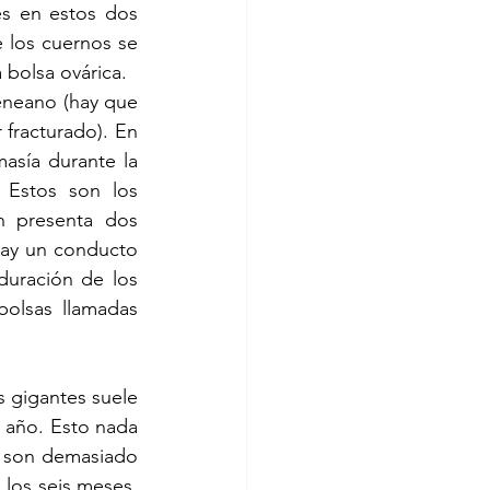
s en estos dos 
 los cuernos se 
 bolsa ovárica.
eneano (hay que 
racturado). En 
sía durante la 
Estos son los 
 presenta dos 
hay un conducto 
uración de los 
olsas llamadas 
s gigantes suele 
 año. Esto nada 
s son demasiado 
los seis meses, 