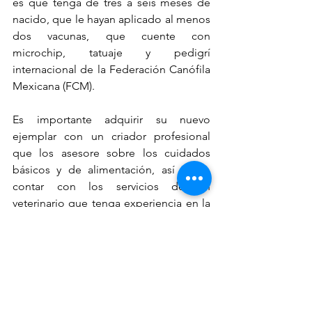
es que tenga de tres a seis meses de 
nacido, que le hayan aplicado al menos 
dos vacunas, que cuente con 
microchip, tatuaje y pedigrí 
internacional de la Federación Canófila 
Mexicana (FCM). 
Es importante adquirir su nuevo 
ejemplar con un criador profesional 
que los asesore sobre los cuidados 
básicos y de alimentación, así como 
contar con los servicios de un 
veterinario que tenga experiencia en la 
raza. 
México es reconocido a nivel mundial 
por la gran calidad de los bulldogs que 
se producen, ya que los criadores 
mexicanos profesionales se preocupan 