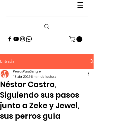
Entrada
PerrosPuraSangre
18 abr 2022
8 min de lectura
Néstor Castro,
Siguiendo sus pasos
junto a Zeke y Jewel,
sus perros guía