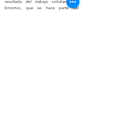
resultado del trabajo cotidiano del 
binomio, que se hace parte del 
panorama porque la gente se adapta a 
visualizarlos siempre juntos.
Nos comenta que él casi no asiste a 
restaurantes y en hoteles no ha 
encontrado problemas de 
accesibilidad. Desafortunadamente, le 
ha tocado la pandemia del COVID 19, 
por lo que ha estado en largo 
confinamiento. Al igual que muchos 
usuarios, no ha podido trabajar de 
manera normal con Jewell.
Néstor aprovecha la oportunidad para 
agradecer a la distribuidora de 
alimentos Nupec porque, desde el 
2014, da de comer a sus perritos. Noble 