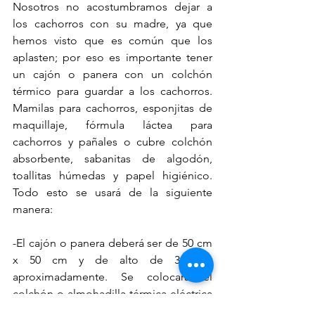
Nosotros no acostumbramos dejar a 
los cachorros con su madre, ya que 
hemos visto que es común que los 
aplasten; por eso es importante tener 
un cajón o panera con un colchón 
térmico para guardar a los cachorros. 
Mamilas para cachorros, esponjitas de 
maquillaje, fórmula láctea para 
cachorros y pañales o cubre colchón 
absorbente, sabanitas de algodón, 
toallitas húmedas y papel higiénico. 
Todo esto se usará de la siguiente 
manera:
-El cajón o panera deberá ser de 50 cm 
x 50 cm y de alto de 30 cm 
aproximadamente. Se colocará el 
colchón o almohadilla térmica eléctrica 
como piso, se pondrá un cubre 