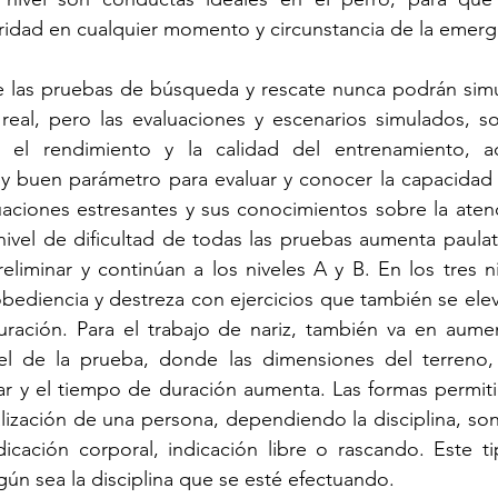
ridad en cualquier momento y circunstancia de la emerg
e las pruebas de búsqueda y rescate nunca podrán simul
eal, pero las evaluaciones y escenarios simulados, so
r el rendimiento y la calidad del entrenamiento, 
 buen parámetro para evaluar y conocer la capacidad d
aciones estresantes y sus conocimientos sobre la atenc
ivel de dificultad de todas las pruebas aumenta paulat
eliminar y continúan a los niveles A y B. En los tres ni
bediencia y destreza con ejercicios que también se ele
ración. Para el trabajo de nariz, también va en aument
l de la prueba, donde las dimensiones del terreno, 
ar y el tiempo de duración aumenta. Las formas permiti
alización de una persona, dependiendo la disciplina, son 
ndicación corporal, indicación libre o rascando. Este t
gún sea la disciplina que se esté efectuando. 