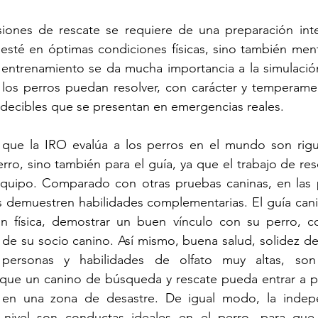
siones de rescate se requiere de una preparación inte
esté en óptimas condiciones físicas, sino también ment
 entrenamiento se da mucha importancia a la simulación
los perros puedan resolver, con carácter y temperame
edecibles que se presentan en emergencias reales. 
que la IRO evalúa a los perros en el mundo son rigu
rro, sino también para el guía, ya que el trabajo de res
quipo. Comparado con otras pruebas caninas, en las 
s demuestren habilidades complementarias. El guía cani
 física, demostrar un buen vínculo con su perro, co
 de su socio canino. Así mismo, buena salud, solidez de c
personas y habilidades de olfato muy altas, son l
 que un canino de búsqueda y rescate pueda entrar a pe
en una zona de desastre. De igual modo, la indepe
 nivel son conductas ideales en el perro, para que