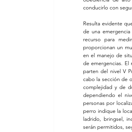
conducirlo con segu
Resulta evidente qu
de una emergencia r
recurso para medi
proporcionan un muy
en el manejo de situ
de emergencias. El n
parten del nivel V Pr
cabo la sección de o
complejidad y de du
dependiendo el nive
personas por localiz
perro indique la loc
ladrido, bringsel, i
serán permitidos, se