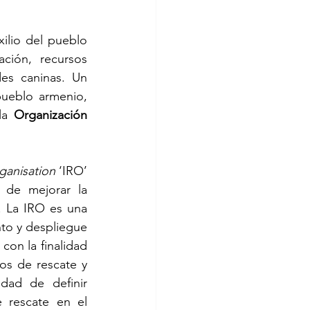
lio del pueblo 
ción, recursos 
es caninas. Un 
ueblo armenio, 
la 
Organización 
ganisation 
‘IRO’ 
de mejorar la 
 La IRO es una 
to y despliegue 
on la finalidad 
ros de rescate y 
dad de definir 
 rescate en el 