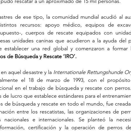
pudo rescatar a un aproximado de 15 mil personas. 
tres de ese tipo, la comunidad mundial acudió al auxi
istintos recursos: apoyo médico, equipos de excava
 supuesto-, cuerpos de rescate equipados con unidad
sas unidades caninas que acudieron a la ayuda del p
de establecer una red global y comenzaron a formar 
ros de Búsqueda y Rescate ‘IRO’. 
ó en aquel desastre y la 
Internationale Rettungshunde Or
galmente el 18 de marzo de 1993, con el propósito 
cional en el trabajo de búsqueda y rescate con perros.
es de lucro que establece estándares para el entrenamien
s de búsqueda y rescate en todo el mundo, fue creada c
inación entre los rescatistas, las organizaciones de per
 nacionales e internacionales. Se planteó la necesi
formación, certificación y la operación de perros de