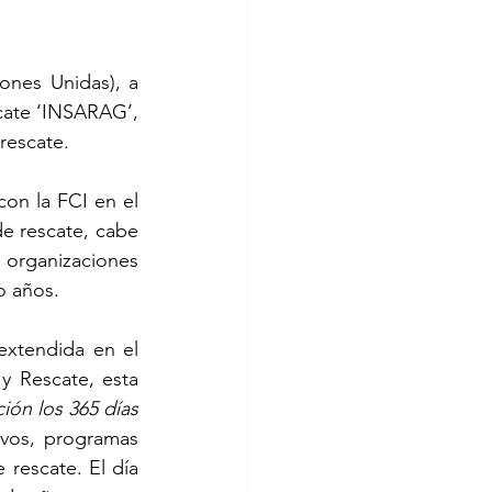
nes Unidas), a 
ate ‘INSARAG’, 
rescate. 
n la FCI en el 
e rescate, cabe 
organizaciones 
o años. 
xtendida en el 
 Rescate, esta 
ción los 365 días 
ivos, programas 
 rescate. El día 