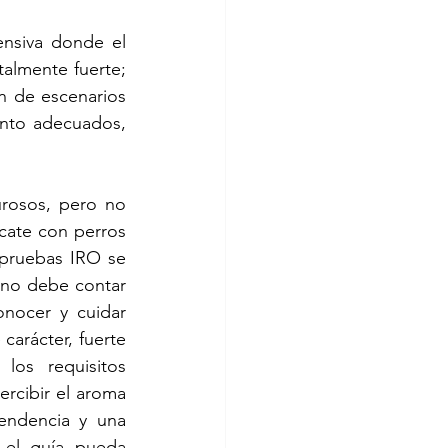
nsiva donde el 
almente fuerte; 
 de escenarios 
nto adecuados, 
rosos, pero no 
cate con perros 
pruebas IRO se 
no debe contar 
nocer y cuidar 
arácter, fuerte 
os requisitos 
rcibir el aroma 
ndencia y una 
 el guía pueda 