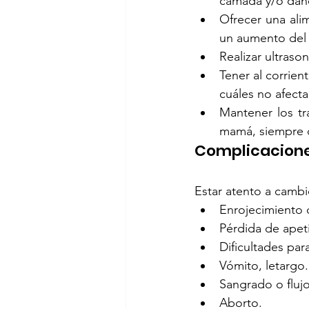
camada y/o daño
Ofrecer una ali
un aumento del 
Realizar ultraso
Tener al corrien
cuáles no afecta
Mantener los tra
mamá, siempre d
Complicacione
Estar atento a cambi
Enrojecimiento d
Pérdida de apet
Dificultades par
Vómito, letargo.
Sangrado o flujo
Aborto.