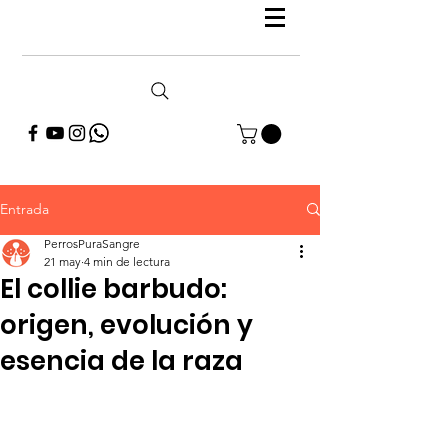
Entrada
PerrosPuraSangre
21 may
4 min de lectura
El collie barbudo:
origen, evolución y
esencia de la raza