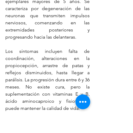
ejemplares mayores de 5 años. Se 
caracteriza por degeneración de las 
neuronas que transmiten impulsos 
nerviosos, comenzando en las 
extremidades posteriores y 
progresando hacia las delanteras.
Los síntomas incluyen falta de 
coordinación, alteraciones en la 
propiocepción, arrastre de patas y 
reflejos disminuidos, hasta llegar a 
parálisis. La progresión dura entre 6 y 36 
meses. No existe cura, pero la 
suplementación con vitaminas E y B, 
ácido aminocaproico y fisioterapia 
puede mantener la calidad de vida.
El gen responsable es SOD1, y la 
prevención se logra mediante pruebas 