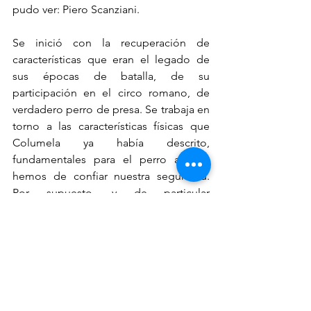
pudo ver: Piero Scanziani.
Se inició con la recuperación de 
características que eran el legado de 
sus épocas de batalla, de su 
participación en el circo romano, de 
verdadero perro de presa. Se trabaja en 
torno a las características físicas que 
Columela ya había descrito, 
fundamentales para el perro al que 
hemos de confiar nuestra seguridad. 
Por supuesto, y de particular 
importancia resultaba el preservar la 
combatividad, fuerza y valor con las que 
Tecce describiera su verdadera 
naturaleza. 
La titánica tarea de recuperación, con 
los conceptos mencionados en mente, 