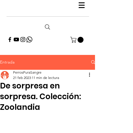
Entrada
PerrosPuraSangre
21 feb 2023
11 min de lectura
De sorpresa en
sorpresa. Colección:
Zoolandia