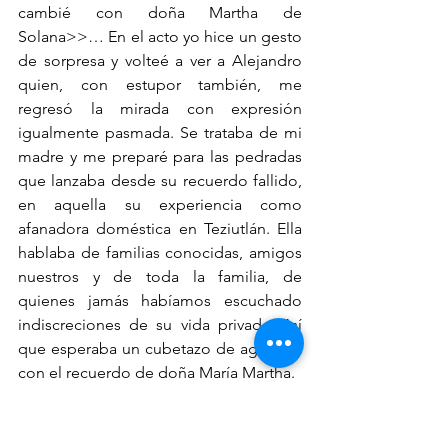
cambié con doña Martha de 
Solana>>… En el acto yo hice un gesto 
de sorpresa y volteé a ver a Alejandro 
quien, con estupor también, me 
regresó la mirada con expresión 
igualmente pasmada. Se trataba de mi 
madre y me preparé para las pedradas 
que lanzaba desde su recuerdo fallido, 
en aquella su experiencia como 
afanadora doméstica en Teziutlán. Ella 
hablaba de familias conocidas, amigos 
nuestros y de toda la familia, de 
quienes jamás habíamos escuchado 
indiscreciones de su vida privada. Así 
que esperaba un cubetazo de agua fría 
con el recuerdo de doña María Martha.  
En realidad, yo reconocía que mi madre 
era estricta y tenía una manera 