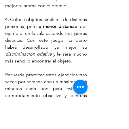
mejor tu aroma con el premio.
4.
 Coloca objetos similares de distintas 
personas, pero 
a menor distancia
, por 
ejemplo, en la sala esconde tres gorras 
distintas. Con este juego, tu perro 
habrá desarrollado ya mejor su 
discriminación olfativa
 y le será mucho 
más sencillo encontrar el objeto.
Recuerda practicar estos ejercicios tres 
veces por semana con un máximo de 5 
minutos cada uno para evitar un 
comportamiento obsesivo y si notas 
que los síntomas de aburrimiento no 
disminuyen, pon en práctica otro tipo 
de juegos que le permitan gastar su 
energía. Tú conoces muy bien la 