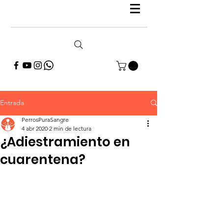
Entrada
PerrosPuraSangre
4 abr 2020
2 min de lectura
¿Adiestramiento en
cuarentena?