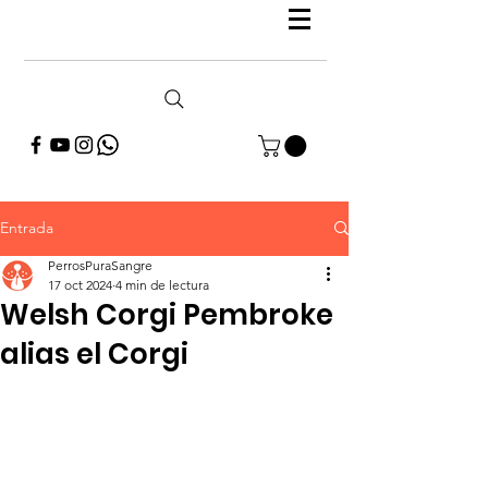
Entrada
PerrosPuraSangre
17 oct 2024
4 min de lectura
Welsh Corgi Pembroke
alias el Corgi