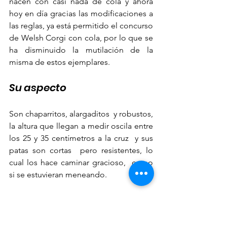
nacen con casi nada de cola y ahora 
hoy en día gracias las modificaciones a 
las reglas, ya está permitido el concurso 
de Welsh Corgi con cola, por lo que se 
ha disminuido la mutilación de la 
misma de estos ejemplares.
Su aspecto
Son chaparritos, alargaditos  y robustos, 
la altura que llegan a medir oscila entre 
los 25 y 35 centímetros a la cruz  y sus 
patas son cortas  pero resistentes, lo 
cual los hace caminar gracioso,  como 
si se estuvieran meneando. 
En cuanto a su temperamento es una 
raza  muy tenaz, juguetona, cariñosa y 
social, la recomiendo mucho para 