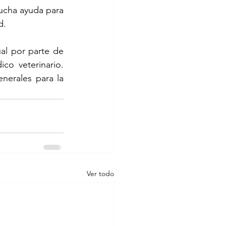
cha ayuda para 
d. 
l por parte de 
o veterinario. 
rales para la 
Ver todo