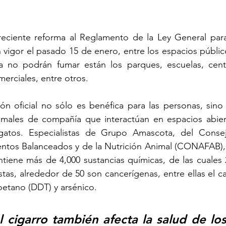
eciente reforma al Reglamento de la Ley General para 
vigor el pasado 15 de enero, entre los espacios público
 no podrán fumar están los parques, escuelas, centr
erciales, entre otros. 
ión oficial no sólo es benéfica para las personas, sin
imales de compañía que interactúan en espacios abier
atos. Especialistas de Grupo Amascota, del Consej
entos Balanceados y de la Nutrición Animal (CONAFAB), 
iene más de 4,000 sustancias químicas, de las cuales 2
stas, alrededor de 50 son cancerígenas, entre ellas el c
oroetano (DDT) y arsénico.
 cigarro también afecta la salud de los