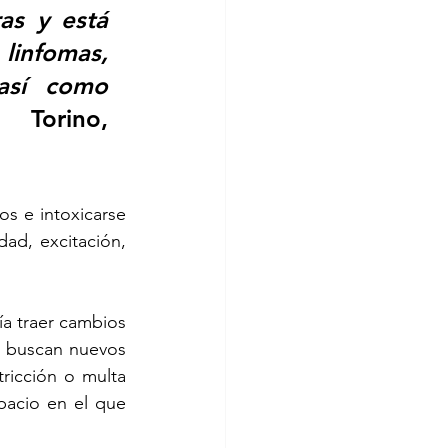
s y está 
infomas, 
así como 
Torino, 
os e intoxicarse 
dad, excitación, 
a traer cambios 
 buscan nuevos 
ricción o multa 
pacio en el que 