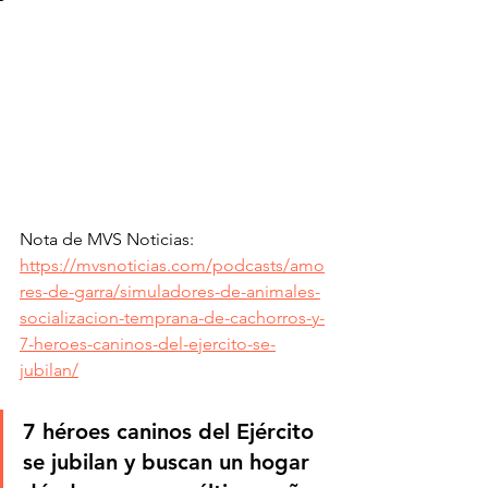
Nota de MVS Noticias: 
https://mvsnoticias.com/podcasts/amo
res-de-garra/simuladores-de-animales-
socializacion-temprana-de-cachorros-y-
7-heroes-caninos-del-ejercito-se-
jubilan/
7 héroes caninos del Ejército 
se jubilan y buscan un hogar 