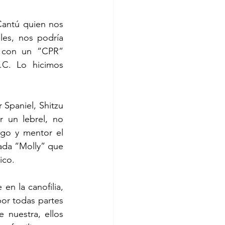
antú quien nos 
es, nos podría 
 con un “CPR” 
.C. Lo hicimos 
paniel, Shitzu 
 un lebrel, no 
go y mentor el 
ada “Molly” que 
ico. 
n la canofilia, 
or todas partes 
nuestra, ellos 