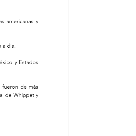
s americanas y 
 a día.
xico y Estados 
s fueron de más 
al de Whippet y 