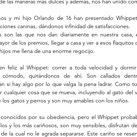
 de las maneras más dulces y además, nos han unido com
ños y mi hijo Orlando de 16 han presentado Whippets
ciones caninas, dándonos infinidad de satisfacciones. 
s son las que nos dan diariamente en nuestra casa, 
or de los premios, llegar a casa y ver a esos flaquitos c
 hijos me llena de una enorme regocijo.
 feliz al Whippet: correr a toda velocidad y dormir
s cómodo, quitándonos de ahí. Son callados dentr
n si hay algo por lo que valga la pena ladrar. Como to
r cualquier cosa que se mueva, incluyendo al gato del ve
de los gatos y perros y son muy amables con los niños.
 conocidos por su obediencia, pero el Whippet probab
s y los más cariñosos, son muy sensibles, disfrutan de l
 de la cual no le agrada separarse. Este cariño se reserv