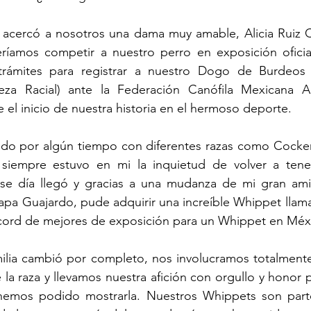
cercó a nosotros una dama muy amable, Alicia Ruiz C
íamos competir a nuestro perro en exposición oficial
 trámites para registrar a nuestro Dogo de Burdeos
reza Racial) ante la Federación Canófila Mexicana A
e el inicio de nuestra historia en el hermoso deporte.
do por algún tiempo con diferentes razas como Cocker S
siempre estuvo en mi la inquietud de volver a tener
ese día llegó y gracias a una mudanza de mi gran ami
apa Guajardo, pude adquirir una increíble Whippet llam
récord de mejores de exposición para un Whippet en Méx
milia cambió por completo, nos involucramos totalmente e
 la raza y llevamos nuestra afición con orgullo y honor p
mos podido mostrarla. Nuestros Whippets son parte 