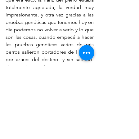
totalmente agrietada, la verdad muy 
impresionante, y otra vez gracias a las 
pruebas genéticas que tenemos hoy en 
día podemos no volver a verlo y lo que 
son las cosas, cuando empecé a hacer 
las pruebas genéticas varios de mis 
perros salieron portadores de HPNK y 
por azares del destino -y sin saberlo- 
siempre las crucé con perros que eras 
libres y por eso nunca vi a uno con 
HPNK.
Por esto mi recomendación es que si 
desean criar a sus labradores, antes que 
nada hacer las pruebas de placas de 
displasia, codos y hacer sus pruebas 
genéticas. Hoy les quiere hablar de las 
tres más comunes, pero acérquense a 