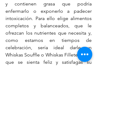
y contienen grasa que podría 
enfermarlo o exponerlo a padecer 
intoxicación. Para ello elige alimentos 
completos y balanceados, que le 
ofrezcan los nutrientes que necesita y, 
como estamos en tiempos de 
celebración, sería ideal darle un 
Whiskas Souffle o Whiskas Filletes, para 
que se sienta feliz y satisfagas su 
exigente paladar.
Un par de consejos 
adicionales: 
Asegúrate de que siempre use su 
collar, así como su placa de 
identificación. 
Es común también colocar 
adornos en estas fechas, solo 
recuerda siempre que los gatos 