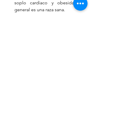
soplo cardíaco y obesidad, en 
general es una raza sana. 
Después de haber leído un poco de 
cómo son estos adorables bigotones, 
estoy seguro que querrás incluir un 
nuevo miembro a tu familia y estamos 
ciertos que nos compartirás tus 
experiencias con él. 
Nota: 
Recuerda que un paseo largo, relajado 
y divertido al día, es la llave de la 
alegría. 