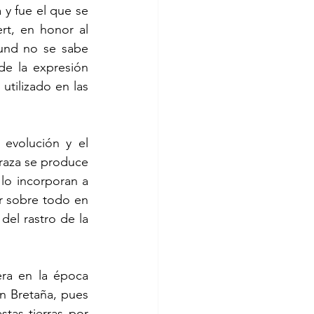
y fue el que se 
t, en honor al 
und no se sabe 
e la expresión 
tilizado en las 
evolución y el 
 raza se produce 
o incorporan a 
r sobre todo en 
del rastro de la 
ra en la época 
 Bretaña, pues 
as tierras por 