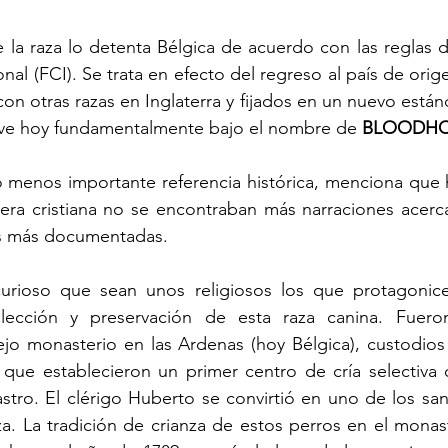
e la raza lo detenta Bélgica de acuerdo con las reglas d
nal (FCI). Se trata en efecto del regreso al país de orige
n otras razas en Inglaterra y fijados en un nuevo estánda
ive hoy fundamentalmente bajo el nombre de 
BLOODHO
menos importante referencia histórica, menciona que ha
 era cristiana no se encontraban más narraciones acerca
as más documentadas.
urioso que sean unos religiosos los que protagonice
lección y preservación de esta raza canina. Fuero
o monasterio en las Ardenas (hoy Bélgica), custodios d
que establecieron un primer centro de cría selectiva d
stro. El clérigo Huberto se convirtió en uno de los san
a. La tradición de crianza de estos perros en el monas