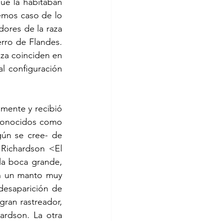
ue la habitaban 
emos caso de lo 
res de la raza 
rro de Flandes. 
za coinciden en 
l configuración 
mente y recibió 
 conocidos como 
ún se cree- de 
 Richardson <El 
la boca grande, 
n un manto muy 
desaparición de 
ran rastreador, 
rdson. La otra 