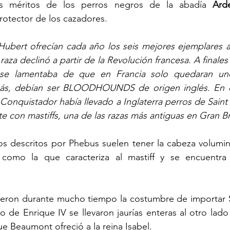
los méritos de los perros negros de la abadía 
Ard
protector de los cazadores. 
ubert ofrecían cada año los seis mejores ejemplares al
raza declinó a partir de la Revolución francesa. A finales d
se lamentaba de que en Francia solo quedaran uno
ás, debían ser BLOODHOUNDS de origen inglés. En ef
l Conquistador había llevado a Inglaterra perros de Saint
 con mastiffs, una de las razas más antiguas en Gran B
os descritos por Phebus suelen tener la cabeza volumin
 como la que caracteriza al mastiff y se encuentra
ieron durante mucho tiempo la costumbre de importar Sa
o de Enrique IV se llevaron jaurías enteras al otro lado
 Beaumont ofreció a la reina Isabel.