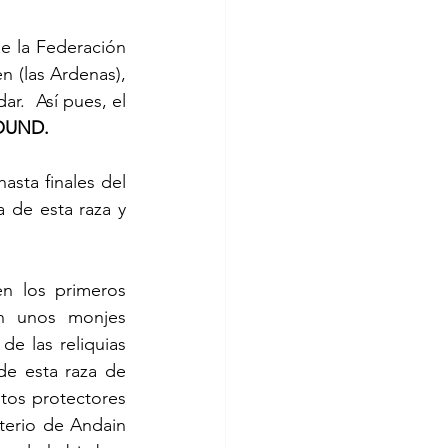
e la Federación 
n (las Ardenas), 
r.  Así pues, el 
UND.
sta finales del 
 de esta raza y 
n los primeros 
n unos monjes 
e las reliquias 
e esta raza de 
tos protectores 
terio de Andain 