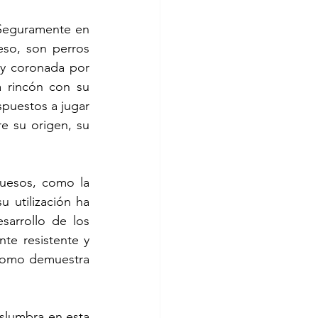
Seguramente en 
so, son perros 
y coronada por 
 rincón con su 
puestos a jugar 
 su origen, su 
esos, como la 
u utilización ha 
arrollo de los 
e resistente y 
como demuestra 
slumbra en esta 