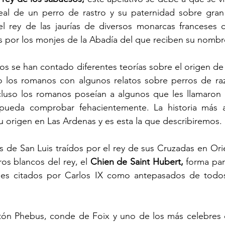
deal de un perro de rastro y su paternidad sobre gran 
el rey de las jaurías de diversos monarcas franceses c
s por los monjes de la Abadía del que reciben su nombr
los se han contado diferentes teorías sobre el origen de 
 o los romanos con algunos relatos sobre perros de raz
cluso los romanos poseían a algunos que les llamaron c
ueda comprobar fehacientemente. La historia más a
su origen en Las Ardenas y es esta la que describiremos.
s de San Luis traídos por el rey de sus Cruzadas en Orie
os blancos del rey, el 
Chien de Saint Hubert,
 forma par
les citados por Carlos IX como antepasados de todos
stón Phebus, conde de Foix y uno de los más celebres c