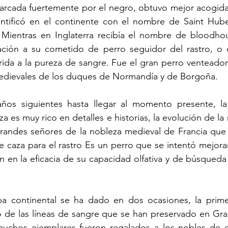
arcada fuertemente por el negro, obtuvo mejor acogida 
entificó en el continente con el nombre de Saint Huber
 Mientras en Inglaterra recibía el nombre de bloodho
ación a su cometido de perro seguidor del rastro, o d
da a la pureza de sangre. Fue el gran perro venteador u
medievales de los duques de Normandía y de Borgoña.
ños siguientes hasta llegar al momento presente, la 
a es muy rico en detalles e historias, la evolución de la
randes señores de la nobleza medieval de Francia que l
de caza para el rastro Es un perro que se intentó mejora
n en la eficacia de su capacidad olfativa y de búsqueda 
pa continental se ha dado en dos ocasiones, la prime
 de las líneas de sangre que se han preservado en Gran
chos ejemplares fueron regalados a los nobles de est