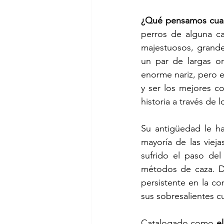
¿Qué pensamos cuan
perros de alguna ca
majestuosos, grande
un par de largas or
enorme nariz, pero e
y ser los mejores c
historia a través de 
Su antigüedad le h
mayoría de las viej
sufrido el paso del
métodos de caza. De
persistente en la c
sus sobresalientes cu
Catalogado como 
e