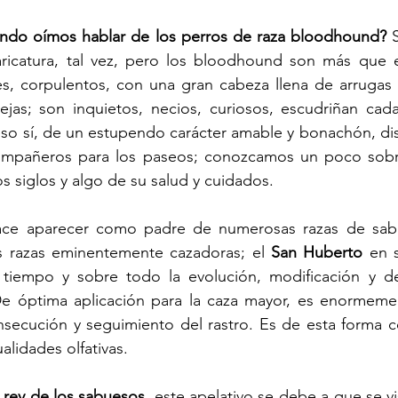
do oímos hablar de los perros de raza bloodhound? 
ricatura, tal vez, pero los bloodhound son más que e
s, corpulentos, con una gran cabeza llena de arrugas 
ejas; son inquietos, necios, curiosos, escudriñan cada
so sí, de un estupendo carácter amable y bonachón, dis
ompañeros para los paseos; conozcamos un poco sobre
los siglos y algo de su salud y cuidados.
ace aparecer como padre de numerosas razas de sabu
as razas eminentemente cazadoras; el 
San Huberto
 en s
 tiempo y sobre todo la evolución, modificación y des
 óptima aplicación para la caza mayor, es enormement
onsecución y seguimiento del rastro. Es de esta forma 
alidades olfativas.
l rey de los sabuesos,
 este apelativo se debe a que se vi