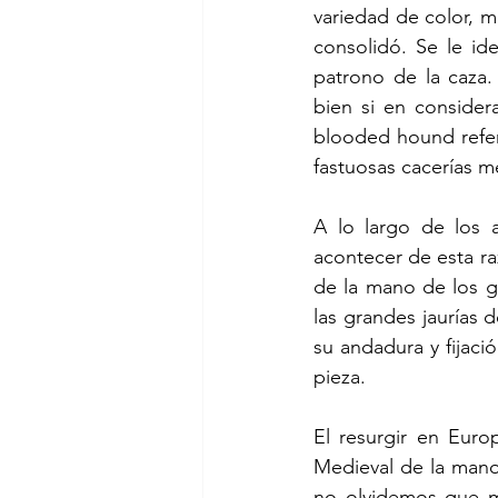
variedad de color, m
consolidó. Se le id
patrono de la caza.
bien si en consider
blooded hound referi
fastuosas cacerías 
A lo largo de los a
acontecer de esta raz
de la mano de los g
las grandes jaurías 
su andadura y fijació
pieza.
El resurgir en Euro
Medieval de la mano
no olvidemos que mu