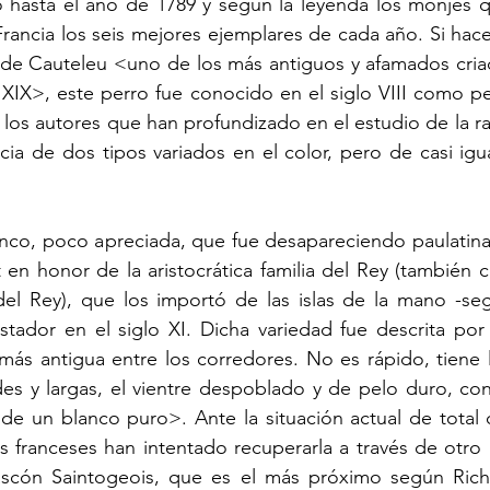
ó hasta el año de 1789 y según la leyenda los monjes q
Francia los seis mejores ejemplares de cada año. Si hac
de Cauteleu <uno de los más antiguos y afamados criado
o XIX>, este perro fue conocido en el siglo VIII como pe
los autores que han profundizado en el estudio de la ra
ncia de dos tipos variados en el color, pero de casi igua
anco, poco apreciada, que fue desapareciendo paulatina
 en honor de la aristocrática familia del Rey (también
del Rey), que los importó de las islas de la mano -seg
stador en el siglo XI. Dicha variedad fue descrita por
más antigua entre los corredores. No es rápido, tiene 
des y largas, el vientre despoblado y de pelo duro, co
de un blanco puro>. Ante la situación actual de total 
os franceses han intentado recuperarla a través de otro g
scón Saintogeois, que es el más próximo según Richa