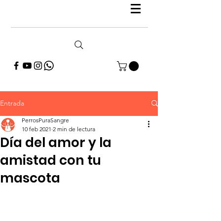
Entrada
PerrosPuraSangre
10 feb 2021
2 min de lectura
Día del amor y la
amistad con tu
mascota