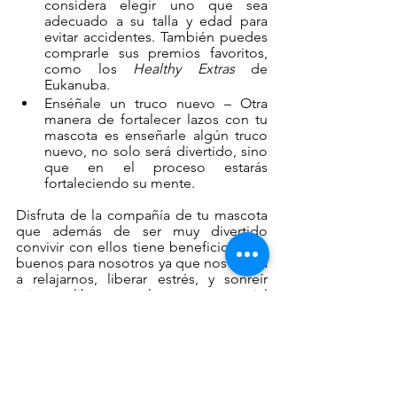
considera elegir uno que sea 
adecuado a su talla y edad para 
evitar accidentes. También puedes 
comprarle sus premios favoritos, 
como los 
Healthy Extras 
de 
Eukanuba.
Enséñale un truco nuevo –
 Otra 
manera de fortalecer lazos con tu 
mascota es enseñarle algún truco 
nuevo, no solo será divertido, sino 
que en el proceso estarás 
fortaleciendo su mente. 
Disfruta de la compañía de tu mascota 
que además de ser muy divertido 
convivir con ellos tiene beneficios muy 
buenos para nosotros ya que nos ayuda 
a relajarnos, liberar estrés, y sonreír 
mientras liberamos el enorme potencial 
que llevan dentro.