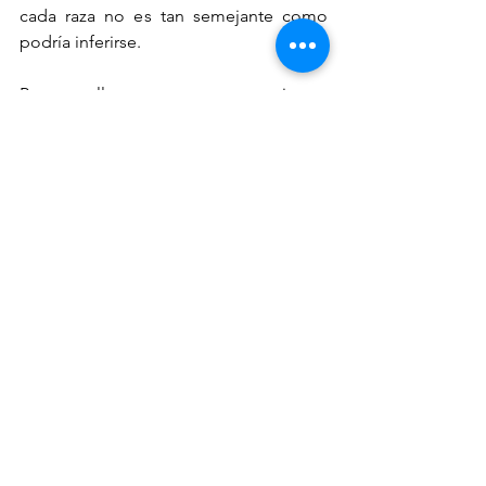
cada raza no es tan semejante como 
podría inferirse. 
Para aquellas personas que su rutina se 
basa en cumplir con un día lleno de 
energía, podría decirles que nadie los 
comprende tanto como el Shiba. Su 
naturaleza lo convierte en un 
compañero sumamente ágil, enérgico, 
atento y con una gran agudeza de 
sentidos. Esto toma todo el sentido 
cuando nos remontamos a su historia 
como perro de caza. Por otro lado, el 
Akita Inu se posiciona en el estándar de 
un perro protector. A pesar de su 
apariencia y tamaño imponente, el 
Akita es un perro fiel, dócil y receptivo. 
En resumen, ambos son compañeros 