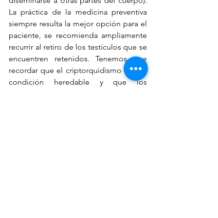
diseminarse a otras partes del cuerpo). 
La práctica de la medicina preventiva 
siempre resulta la mejor opción para el 
paciente, se recomienda ampliamente 
recurrir al retiro de los testículos que se 
encuentren retenidos. Tenemos que 
recordar que el criptorquidismo es una 
condición heredable y que los 
ejemplares con esta condición no 
deben ser reproducidos en ninguna 
circunstancia, ya que no solamente se 
hereda el criptorquidismo sino también 
la probabilidad de generar cáncer. Es 
muy importante no subestimar ninguna 
enfermedad en nuestros animales de 
compañía, se recomienda siempre ser 
observadores y llevarlos de inmediato 
al médico Veterinario si se detecta 
cualquier anormalidad, todo esto con 