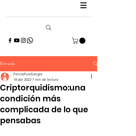
Entrada
PerrosPuraSangre
18 abr 2022
7 min de lectura
Criptorquidismo:una
condición más
complicada de lo que
pensabas