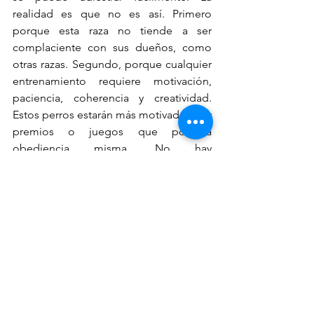
realidad es que no es así. Primero 
porque esta raza no tiende a ser 
complaciente con sus dueños, como 
otras razas. Segundo, porque cualquier 
entrenamiento requiere motivación, 
paciencia, coherencia y creatividad. 
Estos perros estarán más motivados por 
premios o juegos que por la 
obediencia misma. No hay 
entrenamiento rápido en el basset. 
Mucha paciencia y mucha creatividad 
son la base del entrenamiento de esta 
raza.
Hay que considerar que estos perros 
son altamente sociables. Un basset 
solitario en un hogar es una invitación 
al desastre. Un perro que no convive 