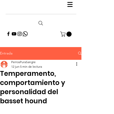
Entrada
PerrosPuraSangre
12 jun
5 min de lectura
Temperamento,
comportamiento y
personalidad del
basset hound