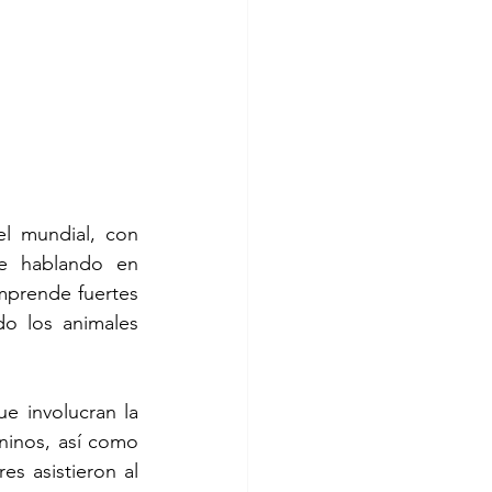
l mundial, con 
e hablando en 
mprende fuertes 
o los animales 
e involucran la 
ninos, así como 
un centro de equinoterapia. Por ejemplo, en 2018 más de 300 colaboradores asistieron al 