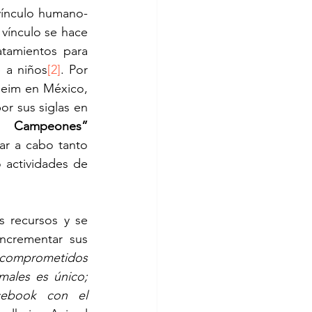
vínculo humano-
vínculo se hace 
tamientos para 
e a niños
[2]
. Por 
heim en México, 
r sus siglas en 
 Campeones”
r a cabo tanto 
 actividades de 
 recursos y se 
ncrementar sus 
 comprometidos 
ales es único; 
pueden encontrar más ejemplos de ello en nuestro perfil de Facebook con el 