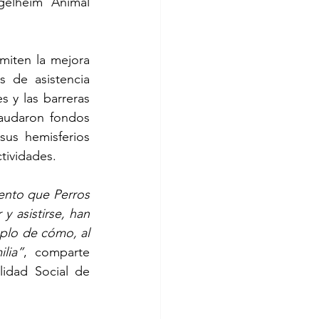
gelheim Animal 
miten la mejora 
 de asistencia 
 y las barreras 
audaron fondos 
s hemisferios 
tividades. 
nto que Perros 
 asistirse, han 
plo de cómo, al 
lia”
, comparte 
idad Social de 