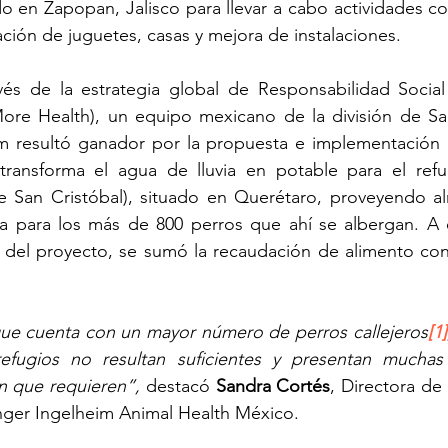
do en Zapopan, Jalisco para llevar a cabo actividades c
ación de juguetes, casas y mejora de instalaciones.
vés de la estrategia global de Responsabilidad Social
ore Health), un equipo mexicano de la división de S
m resultó ganador por la propuesta e implementación 
transforma el agua de lluvia en potable para el ref
e San Cristóbal), situado en Querétaro, proveyendo al
ua para los más de 800 perros que ahí se albergan. A est
el proyecto, se sumó la recaudación de alimento con
que cuenta con un mayor número de perros callejeros
[1]
efugios no resultan suficientes y presentan muchas 
ón que requieren”,
 destacó 
Sandra Cortés
, Directora de
ger Ingelheim Animal Health México. 