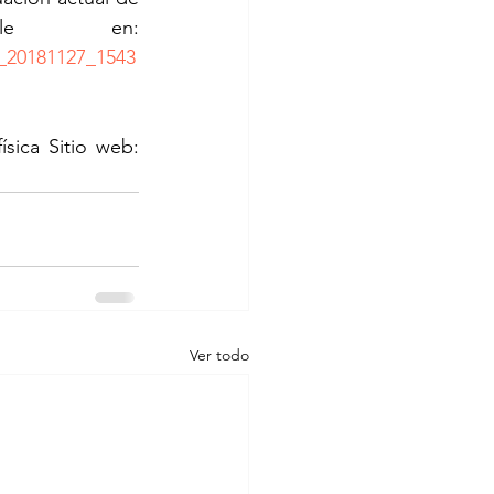
las mascotas en México”. Disponible en: 
1_20181127_1543
sica Sitio web: 
Ver todo