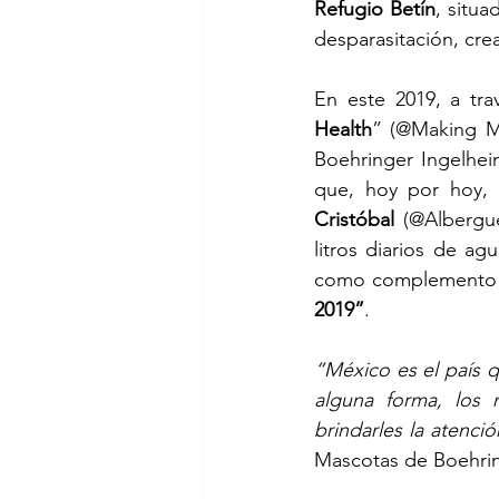
Refugio Betín
, situa
desparasitación, cre
En este 2019, a tra
Health
” (@Making M
Boehringer Ingelhei
que, hoy por hoy, 
Cristóbal
 (@Albergu
litros diarios de ag
como complemento d
2019”
.
“México es el país 
alguna forma, los r
brindarles la atenci
Mascotas de Boehrin