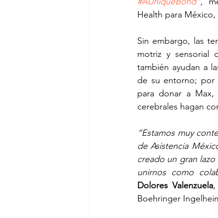
#AUniqueBond
”,
 me
Health para México, 
Sin embargo, las ter
motriz y sensorial 
también ayudan a las
de su entorno; por 
para donar a Max,
cerebrales hagan con
“Estamos muy conten
de Asistencia México
creado un gran lazo
unirnos como colab
Dolores Valenzuela
,
Boehringer Ingelheim