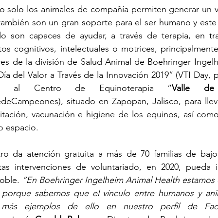
no solo los animales de compañía permiten generar un 
 también son un gran soporte para el ser humano y este 
 son capaces de ayudar, a través de terapia, en tra
os cognitivos, intelectuales o motrices, principalment
res de la división de Salud Animal de Boehringer Ingel
ía del Valor a Través de la Innovación 2019” (VTI Day, po
ron al Centro de Equinoterapia “
Valle de
edeCampeones), situado en Zapopan, Jalisco, para lleva
itación, vacunación e higiene de los equinos, así como
o espacio. 
ro da atención gratuita a más de 70 familias de bajos
as intervenciones de voluntariado, en 2020, pueda i
oble. 
“En Boehringer Ingelheim Animal Health estamos
 porque sabemos que el vínculo entre humanos y anim