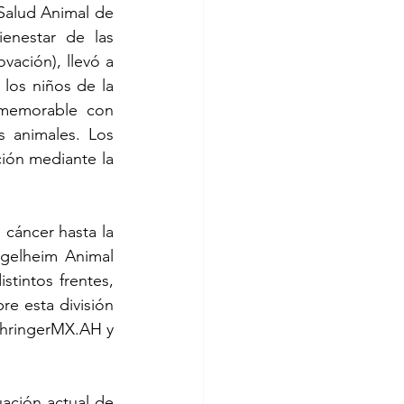
 Salud Animal de 
enestar de las 
vación), llevó a 
los niños de la 
memorable con 
 animales. Los 
ión mediante la 
cáncer hasta la 
gelheim Animal 
intos frentes, 
e esta división 
ehringerMX.AH y 
ación actual de 