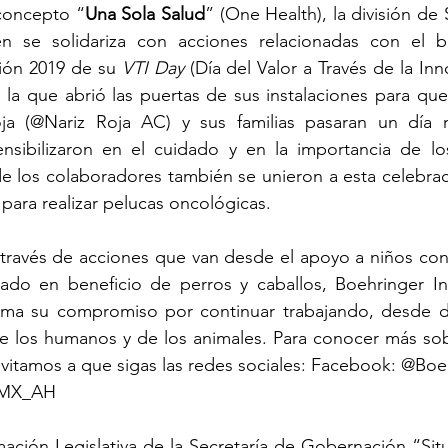
 concepto “
Una Sola Salud
” (One Health), la división de
n se solidariza con acciones relacionadas con el bi
ión 2019 de su 
VTI Day
 (Día del Valor a Través de la Inno
a que abrió las puertas de sus instalaciones para que 
ja (@Nariz Roja AC) y sus familias pasaran un día 
nsibilizaron en el cuidado y en la importancia de los
de los colaboradores también se unieron a esta celebrac
para realizar pelucas oncológicas.
través de acciones que van desde el apoyo a niños con 
idado en beneficio de perros y caballos, Boehringer In
rma su compromiso por continuar trabajando, desde dist
e los humanos y de los animales. Para conocer más sobr
nvitamos a que sigas las redes sociales: Facebook: @Bo
erMX_AH
ación Legislativa de la Secretaría de Gobernación “Situ