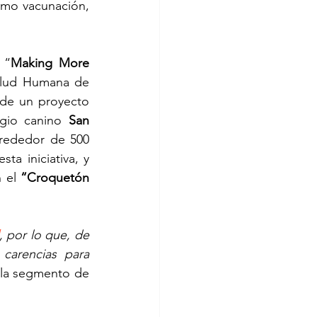
omo vacunación, 
 “
Making More 
alud Humana de 
de un proyecto 
ugio canino 
San 
rededor de 500 
a iniciativa, y 
 el 
“Croquetón 
, por lo que, de 
carencias para 
 la segmento de 