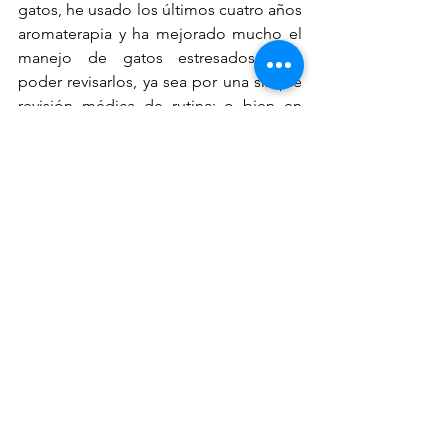
gatos, he usado los últimos cuatro años 
aromaterapia y ha mejorado mucho el 
manejo de gatos estresados para 
poder revisarlos, ya sea por una simple 
revisión médica de rutina; o bien en 
casos más graves cuando llegan 
accidentados. El aplicar aromaterapia, 
llevarlos a un estado de relajación 
ayuda mucho para que a su vez 
nosotros podamos ayudarlos.
Otros usos son para cuando hay que 
hacer viajes, rociar aromaterapia en la 
transportadora, así como en su cobijita 
de viaje, ayuda mucho para que tu 
gatito también tenga un viaje 
placentero y sin estrés.
También cuando hacemos un cambio 