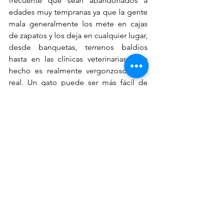
frecuente que sean abandonados a 
edades muy tempranas ya que la gente 
mala generalmente los mete en cajas 
de zapatos y los deja en cualquier lugar, 
desde banquetas, terrenos baldíos 
hasta en las clínicas veterinarias. Este 
hecho es realmente vergonzoso pero 
real. Un gato puede ser más fácil de 
adoptar que a un perro ya que por 
naturaleza son limpios. El tamaño no 
sería un impedimento para su 
adopción y, al igual que un perro, son 
agradecidos y entendidos, pero 
también deberemos seguir las mismas 
recomendaciones al adoptar a un 
minino. En cuanto a su alimentación, no 
hay de qué preocuparse hoy en día ya 
que existen alimentos 
Premium y Super 
Premium
 que son fáciles para servir y 